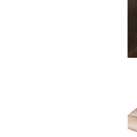
全てのジェニファーテイラー
猫脚家具
ヨーロピアン・ガーデン
ステラリボン
敷物・マット・ラグ・カーペット
時計
フレンチ家具
マリーテレーズ
ファッション雑貨
カフェカーテン
イタリア家具
ロワイヤル・クラシック
その他
ダイニング・キッチン用品
英国調家具
エトワールブランシュ
バス・トイレ・サニタリー用品
パリ・アパルトメント
アールヌーヴォー
フレンチ・カントリー
ホワイトプリンセス
フィレンツェ・クラシック