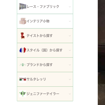
アート額
ガーデンファニチャー
セット
レース・ファブリック
ウォールデコレーション
プランター・鉢カバー
ティッシュボックスカバー・ダストボックス
インテリア小物
時計
ガーデン装飾・置物・オブジェ
ドイリー
ティッシュボックスカバー
テイストから探す
フラワースタンド・花台・コラム
テーブルセンター・ランナー
ダストボックス
ロココ調家具
スタイル（国）から探す
噴水
テーブルクロス
収納・ケース・ディスプレイ
姫系家具
イタリア
ポスト
ブランドから探す
カフェカーテン・カーテン
置物・オブジェ
白家具・ホワイトインテリア
フランス
傘立て
ロココ・アントワネット
クッション・シートクッション・ピロー・カバー
サルタレッリ
写真立て・フォトフレーム
ローズ・花柄家具
フランス近代
玄関エントランス家具
ロココ・プチトリアノン
ソファカバー・マルチカバー・ベッドカバー
全てのサルタレッリ
花瓶・フラワーベース
ジェニファーテイラー
マホガニー家具
イギリス
マット・敷物
スノーホワイト・プチロココ
コースター・ランチョンマット
アートフラワー・グリーン