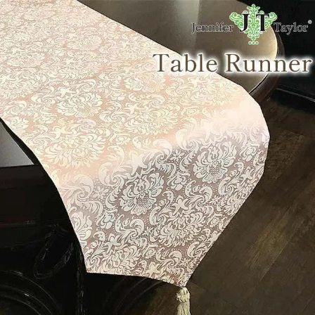
・スツール
本棚・ラック
シリー
ル
飾り棚・キャビネット
テイス
ード・サイドボード
ドレッサー
玄関・