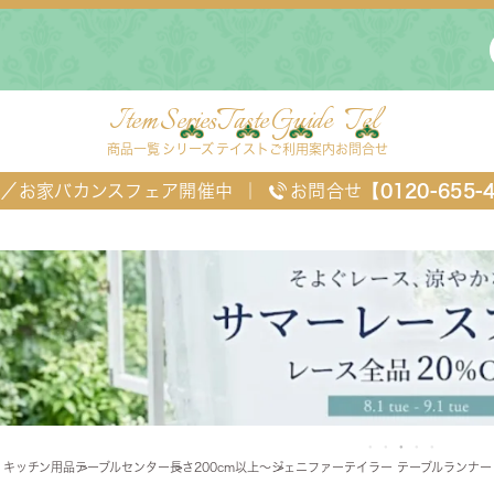
Item
Series
Taste
Guide
Tel
商品一覧
シリーズ
テイスト
ご利用案内
お問合せ
FF／お家バカンスフェア開催中
｜
お問合せ
【0120-655-
ングセット
デスク・ワゴン・スクリーン
ベッド
・キッチン用品
テーブルセンター
長さ200cm以上～
ジェニファーテイラー テーブルランナー ハル
チェスト
TEL