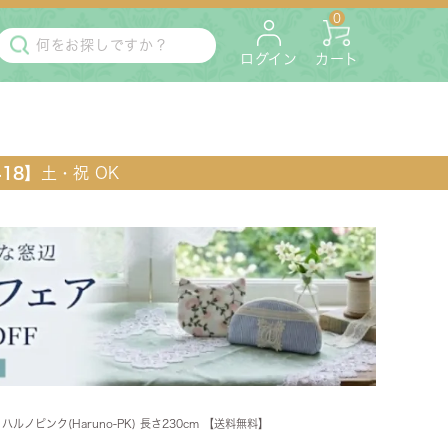
0
ログイン
カート
418】
土・祝 OK
・マットレス
ペット用
ノピンク(Haruno-PK) 長さ230cm 【送料無料】
ラック・コンソール・花台