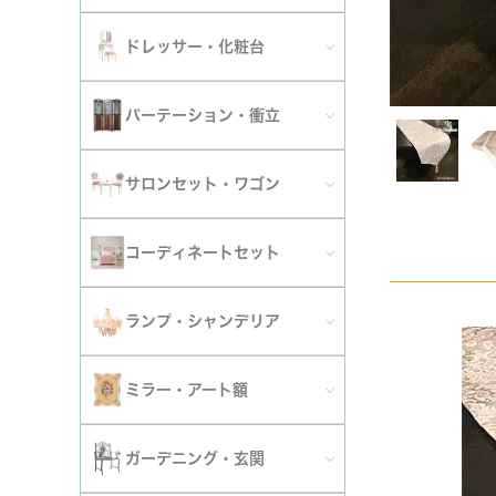
ダイニングチェア
セット
パーソナルチェア
幅～120cm
伸長式・エクステンションテーブル
セット
全てのデスク
ドレッサー・化粧台
幅151cm以上
ワゴン
ファブリックチェア
幅121～150cm
こたつ・こたつテーブル
セット
全てのドレッサー
2段
パーテーション・衝立
革・レザー・合皮チェア
幅151cm～
セット
スツール・収納スツール
3段
全てのパーテーション・衝立
スツール・収納スツール・ベンチ
サロンセット・ワゴン
セット
セット
4段
セット
セット
サロンセット
コーディネートセット
5段以上
サイドテーブル・カフェテーブル
全てのコーディネートセット
ランプ・シャンデリア
セット
サロンチェア
全てのランプ・シャンデリア
ミラー・アート額
ワゴン
ランプ
ミラー
ガーデニング・玄関
コンソールテーブル
シャンデリア・天井照明