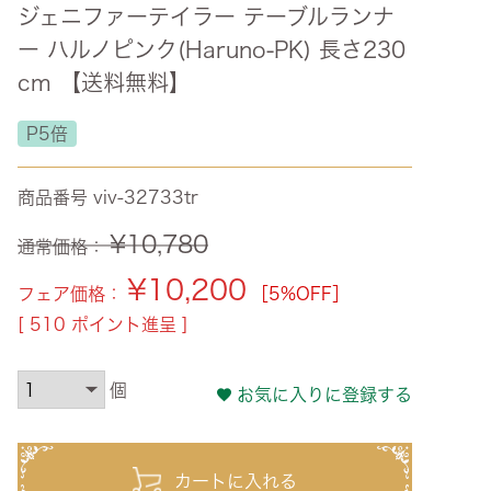
ジェニファーテイラー テーブルランナ
ズ・オリジナル
ー ハルノピンク(Haruno-PK) 長さ230
ト
cm 【送料無料】
その他収納
P5倍
商品番号
viv-32733tr
¥
10,780
通常価格：
¥
10,200
フェア価格：
［5%OFF］
[
510
ポイント進呈 ]
お気に入りに登録する
カートに入れる