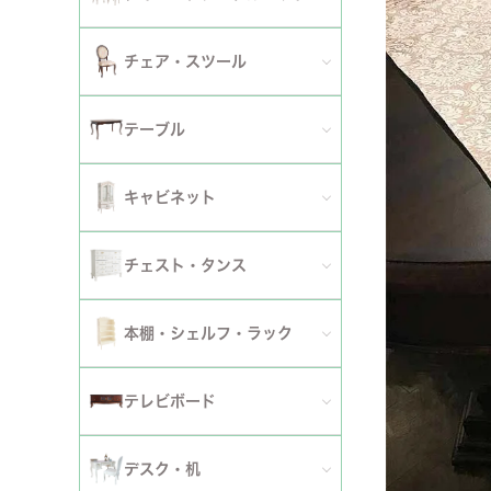
2人掛けソファ
チェア
セミシングルベッド
全てのダイニングテーブルセット
チェア・スツール
テーブ
3人掛けソファ
シングルベッド
2人用ダイニングテーブルセット
TVボ
全てのチェア
テーブル
カウチソファ
セミダブルベッド
4人用ダイニングテーブルセット
ダイニングチェア
全てのテーブル
オットマン・スツール
キャビネット
ダブルベッド
6人用ダイニングテーブルセット
アームチェア
ダイニングテーブル
ファブリックソファ
キャビネット・カップボード
ワイドダブルベッド
チェスト・タンス
伸長式テーブルセット
サロンチェア
ローテーブル・センターテーブル
革・レザー・合皮ソファ
サイドボード
クイーンベッド
全てのチェスト・タンス
ファブリックチェアセット
本棚・シェルフ・ラック
デスクチェア・オフィスチェア
サイドテーブル・カフェテーブル
洗えるカバーリングソファ
セット
キングベッド
幅～50cm
革・レザー・合皮チェアセット
全ての本棚・シェルフ・ラック
ロッキングチェア
テレビボード
コンソールテーブル
撥水加工ソファ
セット
幅51～90cm
ダイニングテーブル
ハンガーラック・ポールハンガー
リクライニングチェア
全てのテレビボード
丸テーブル・楕円テーブル
ローテーブル・センターテーブル
デスク・机
マットレス
幅91～150cm