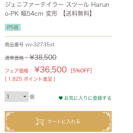
ジェニファーテイラー スツール Harun
ズ・オリジナル
o-PK 幅54cm 変形 【送料無料】
ト
P5倍
その他収納
商品番号
viv-32735st
¥
38,500
通常価格：
¥
36,500
フェア価格：
［5%OFF］
[
1,825
ポイント進呈 ]
お気に入りに登録する
カートに入れる