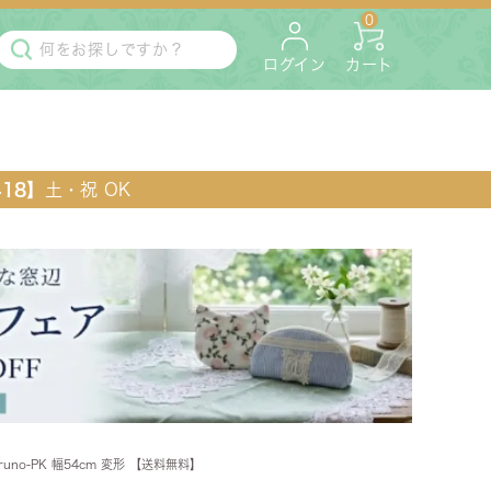
0
ログイン
カート
418】
土・祝 OK
・マットレス
ペット用
no-PK 幅54cm 変形 【送料無料】
ラック・コンソール・花台