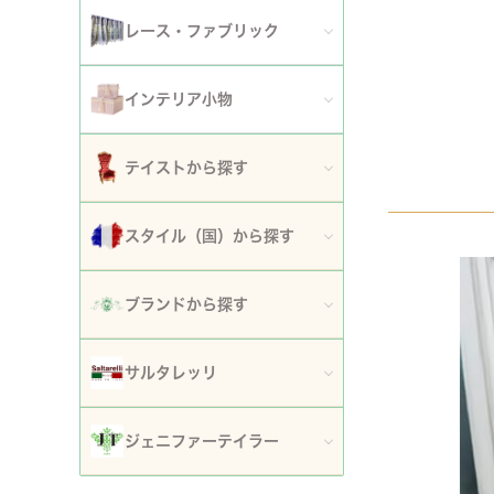
アート額
ガーデンファニチャー
セット
レース・ファブリック
ウォールデコレーション
プランター・鉢カバー
ティッシュボックスカバー・ダストボックス
インテリア小物
時計
ガーデン装飾・置物・オブジェ
ドイリー
ティッシュボックスカバー
テイストから探す
フラワースタンド・花台・コラム
テーブルセンター・ランナー
ダストボックス
ロココ調家具
スタイル（国）から探す
噴水
テーブルクロス
収納・ケース・ディスプレイ
姫系家具
イタリア
ポスト
ブランドから探す
カフェカーテン・カーテン
置物・オブジェ
白家具・ホワイトインテリア
フランス
傘立て
ロココ・アントワネット
クッション・シートクッション・ピロー・カバー
サルタレッリ
写真立て・フォトフレーム
ローズ・花柄家具
フランス近代
玄関エントランス家具
ロココ・プチトリアノン
ソファカバー・マルチカバー・ベッドカバー
全てのサルタレッリ
花瓶・フラワーベース
ジェニファーテイラー
マホガニー家具
イギリス
マット・敷物
スノーホワイト・プチロココ
コースター・ランチョンマット
アートフラワー・グリーン