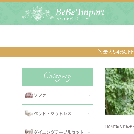
＼最大54%O
Category
ソファ
全てのソファ
ベッド・マットレス
ダイニ
1人掛けソファ
HOME
輸入家具
チ
全てのベッド・マットレス
ソファ
ダイニングテーブルセット