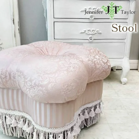
・スツール
本棚・ラック
シリー
ル
飾り棚・キャビネット
テイス
ード・サイドボード
ドレッサー
玄関・