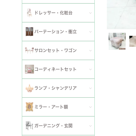
ダイニングチェア
セット
パーソナルチェア
幅～120cm
伸長式・エクステンションテーブル
セット
全てのデスク
ドレッサー・化粧台
幅151cm以上
ワゴン
ファブリックチェア
幅121～150cm
こたつ・こたつテーブル
セット
全てのドレッサー
2段
パーテーション・衝立
革・レザー・合皮チェア
幅151cm～
セット
スツール・収納スツール
3段
全てのパーテーション・衝立
スツール・収納スツール・ベンチ
サロンセット・ワゴン
セット
セット
4段
セット
セット
サロンセット
コーディネートセット
5段以上
サイドテーブル・カフェテーブル
全てのコーディネートセット
ランプ・シャンデリア
セット
サロンチェア
全てのランプ・シャンデリア
ミラー・アート額
ワゴン
ランプ
ミラー
ガーデニング・玄関
コンソールテーブル
シャンデリア・天井照明