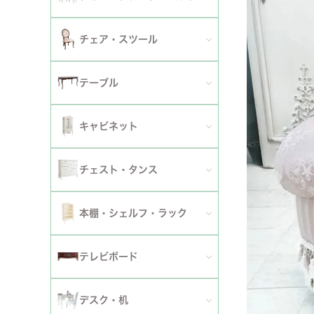
2人掛けソファ
チェア
セミシングルベッド
全てのダイニングテーブルセット
チェア・スツール
テーブ
3人掛けソファ
シングルベッド
2人用ダイニングテーブルセット
TVボ
全てのチェア
テーブル
カウチソファ
セミダブルベッド
4人用ダイニングテーブルセット
ダイニングチェア
全てのテーブル
オットマン・スツール
キャビネット
ダブルベッド
6人用ダイニングテーブルセット
アームチェア
ダイニングテーブル
ファブリックソファ
キャビネット・カップボード
ワイドダブルベッド
チェスト・タンス
伸長式テーブルセット
サロンチェア
ローテーブル・センターテーブル
革・レザー・合皮ソファ
サイドボード
クイーンベッド
全てのチェスト・タンス
ファブリックチェアセット
本棚・シェルフ・ラック
デスクチェア・オフィスチェア
サイドテーブル・カフェテーブル
洗えるカバーリングソファ
セット
キングベッド
幅～50cm
革・レザー・合皮チェアセット
全ての本棚・シェルフ・ラック
ロッキングチェア
テレビボード
コンソールテーブル
撥水加工ソファ
セット
幅51～90cm
ダイニングテーブル
ハンガーラック・ポールハンガー
リクライニングチェア
全てのテレビボード
丸テーブル・楕円テーブル
ローテーブル・センターテーブル
デスク・机
マットレス
幅91～150cm