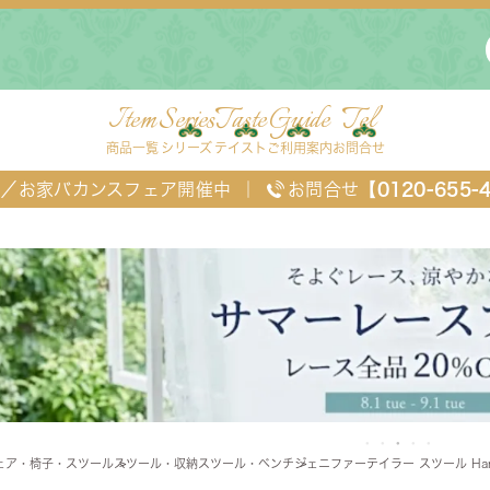
Item
Series
Taste
Guide
Tel
商品一覧
シリーズ
テイスト
ご利用案内
お問合せ
FF／お家バカンスフェア開催中
｜
お問合せ
【0120-655-
ングセット
デスク・ワゴン・スクリーン
ベッド
ェア・椅子・スツール
スツール・収納スツール・ベンチ
ジェニファーテイラー スツール Haru
チェスト
TEL