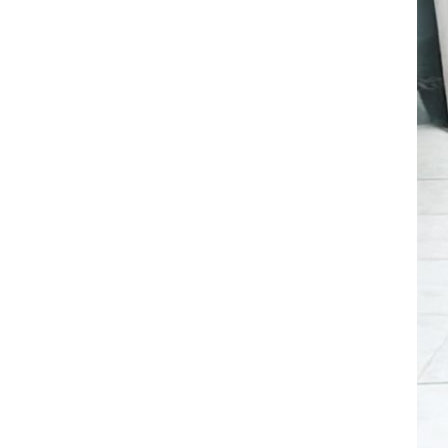
全てのジェニファーテイラー
猫脚家具
ヨーロピアン・ガーデン
ステラリボン
敷物・マット・ラグ・カーペット
時計
フレンチ家具
マリーテレーズ
ファッション雑貨
カフェカーテン
イタリア家具
ロワイヤル・クラシック
その他
ダイニング・キッチン用品
英国調家具
エトワールブランシュ
バス・トイレ・サニタリー用品
パリ・アパルトメント
アールヌーヴォー
フレンチ・カントリー
ホワイトプリンセス
フィレンツェ・クラシック