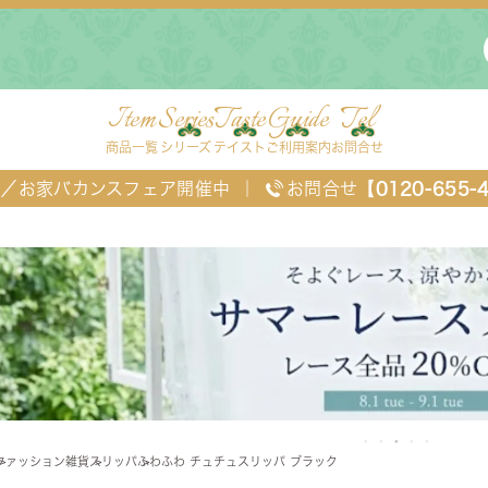
Item
Series
Taste
Guide
Tel
商品一覧
シリーズ
テイスト
ご利用案内
お問合せ
FF／お家バカンスフェア開催中
｜
お問合せ
【0120-655-
ングセット
デスク・ワゴン・スクリーン
ベッド
ファッション雑貨
スリッパ
ふわふわ チュチュスリッパ ブラック
チェスト
TEL