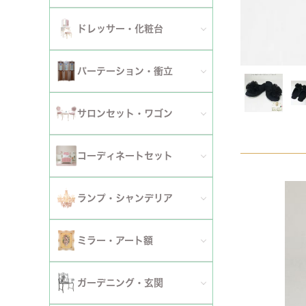
ダイニングチェア
セット
パーソナルチェア
幅～120cm
伸長式・エクステンションテーブル
セット
全てのデスク
ドレッサー・化粧台
幅151cm以上
ワゴン
ファブリックチェア
幅121～150cm
こたつ・こたつテーブル
セット
全てのドレッサー
2段
パーテーション・衝立
革・レザー・合皮チェア
幅151cm～
セット
スツール・収納スツール
3段
全てのパーテーション・衝立
スツール・収納スツール・ベンチ
サロンセット・ワゴン
セット
セット
4段
セット
セット
サロンセット
コーディネートセット
5段以上
サイドテーブル・カフェテーブル
全てのコーディネートセット
ランプ・シャンデリア
セット
サロンチェア
全てのランプ・シャンデリア
ミラー・アート額
ワゴン
ランプ
ミラー
ガーデニング・玄関
コンソールテーブル
シャンデリア・天井照明