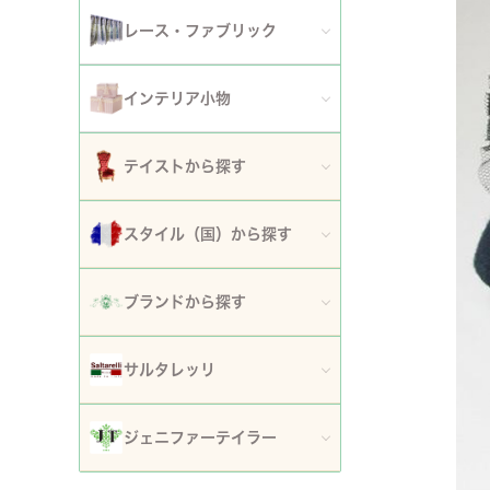
アート額
ガーデンファニチャー
セット
レース・ファブリック
ウォールデコレーション
プランター・鉢カバー
ティッシュボックスカバー・ダストボックス
インテリア小物
時計
ガーデン装飾・置物・オブジェ
ドイリー
ティッシュボックスカバー
テイストから探す
フラワースタンド・花台・コラム
テーブルセンター・ランナー
ダストボックス
ロココ調家具
スタイル（国）から探す
噴水
テーブルクロス
収納・ケース・ディスプレイ
姫系家具
イタリア
ポスト
ブランドから探す
カフェカーテン・カーテン
置物・オブジェ
白家具・ホワイトインテリア
フランス
傘立て
ロココ・アントワネット
クッション・シートクッション・ピロー・カバー
サルタレッリ
写真立て・フォトフレーム
ローズ・花柄家具
フランス近代
玄関エントランス家具
ロココ・プチトリアノン
ソファカバー・マルチカバー・ベッドカバー
全てのサルタレッリ
花瓶・フラワーベース
ジェニファーテイラー
マホガニー家具
イギリス
マット・敷物
スノーホワイト・プチロココ
コースター・ランチョンマット
アートフラワー・グリーン