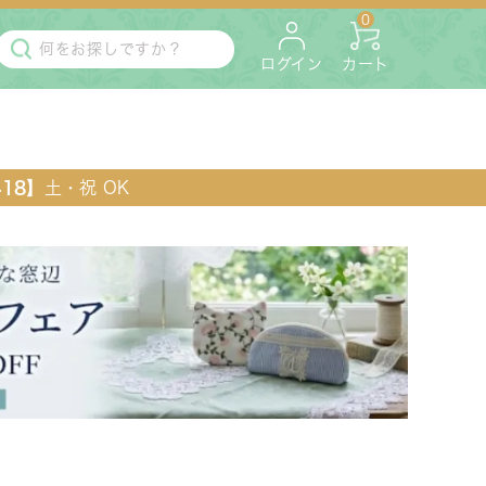
0
ログイン
カート
418】
土・祝 OK
・マットレス
ペット用
ラック・コンソール・花台