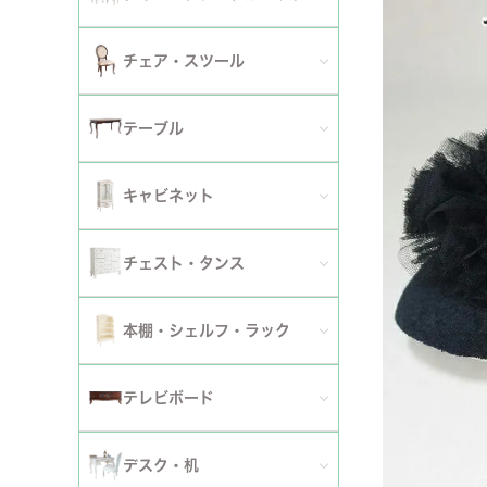
2人掛けソファ
チェア
セミシングルベッド
全てのダイニングテーブルセット
チェア・スツール
テーブ
3人掛けソファ
シングルベッド
2人用ダイニングテーブルセット
TVボ
全てのチェア
テーブル
カウチソファ
セミダブルベッド
4人用ダイニングテーブルセット
ダイニングチェア
全てのテーブル
オットマン・スツール
キャビネット
ダブルベッド
6人用ダイニングテーブルセット
アームチェア
ダイニングテーブル
ファブリックソファ
キャビネット・カップボード
ワイドダブルベッド
チェスト・タンス
伸長式テーブルセット
サロンチェア
ローテーブル・センターテーブル
革・レザー・合皮ソファ
サイドボード
クイーンベッド
全てのチェスト・タンス
ファブリックチェアセット
本棚・シェルフ・ラック
デスクチェア・オフィスチェア
サイドテーブル・カフェテーブル
洗えるカバーリングソファ
セット
キングベッド
幅～50cm
革・レザー・合皮チェアセット
全ての本棚・シェルフ・ラック
ロッキングチェア
テレビボード
コンソールテーブル
撥水加工ソファ
セット
幅51～90cm
ダイニングテーブル
ハンガーラック・ポールハンガー
リクライニングチェア
全てのテレビボード
丸テーブル・楕円テーブル
ローテーブル・センターテーブル
デスク・机
マットレス
幅91～150cm