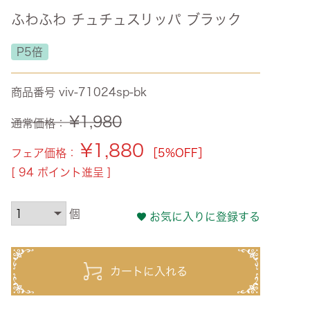
ふわふわ チュチュスリッパ ブラック
ズ・オリジナル
ト
P5倍
その他収納
商品番号
viv-71024sp-bk
¥
1,980
通常価格：
¥
1,880
フェア価格：
［5%OFF］
[
94
ポイント進呈 ]
お気に入りに登録する
カートに入れる