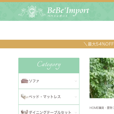
＼最大54%O
Category
ソファ
全てのソファ
ベッド・マットレス
ダイニ
1人掛けソファ
HOME
雑貨・置物
全てのベッド・マットレス
ソファ
ダイニングテーブルセット