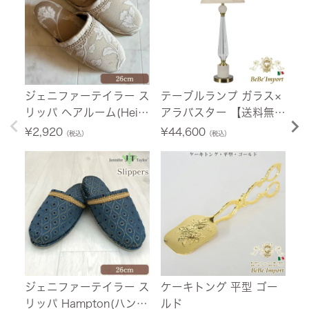
ジェニファーテイラー ス
テーブルランプ ガラス×
ジ
リッパ ヘアルーム(Heirl
アラバスター 【送料無
ュ
oom) 26cm
料】
イ
¥
2,920
¥
44,600
¥
（税込）
（税込）
料
ジェニファーテイラー ス
ケーキトング 平型 ゴー
イ
リッパ Hampton(ハンプ
ルド
テ