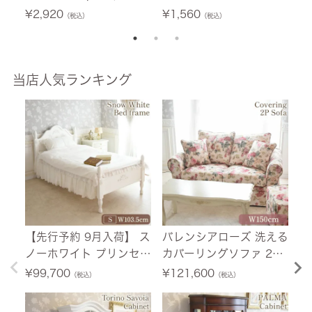
トン) 26cm
ュ
¥
2,920
¥
1,560
¥
（税込）
（税込）
当店人気ランキング
【先行予約 9月入荷】 ス
バレンシアローズ 洗える
【
ノーホワイト プリンセス
カバーリングソファ 2人
荷
シングルベッド ホワイト
掛け(2P) 薔薇 幅150cm
ニ
¥
99,700
¥
121,600
¥
（税込）
（税込）
幅103.5cm 【送料無料/
【送料無料/設置サービ
ホ
設置サービス付】
ス付】
料