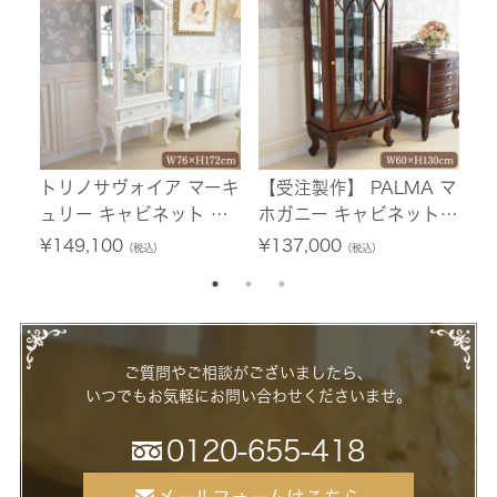
付
トリノサヴォイア マーキ
【受注製作】 PALMA マ
フ
ュリー キャビネット ホ
ホガニー キャビネット
テ
ワイト 幅76cm 【送料無
幅60cm 【送料無料/設
0
¥
149,100
¥
137,000
¥
（税込）
（税込）
料/設置サービス付】
置サービス付】
ー
ご質問やご相談がございましたら、
いつでもお気軽にお問い合わせくださいませ。
0120-655-418