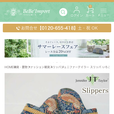
0
メニュー
ログイン
カート
お問合せ
【0120-655-418】
土・祝 OK
HOME
雑貨・置物
ファッション雑貨
スリッパ
ジェニファーテイラー スリッパ いちご泥棒(Stra