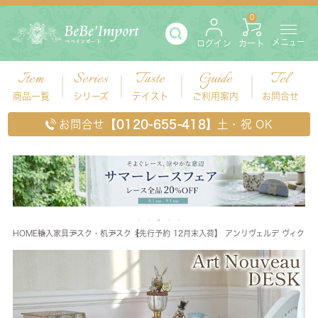
0
メニュー
ログイン
カート
Item
Series
Taste
Guide
Tel
商品一覧
シリーズ
テイスト
ご利用案内
お問合せ
お問合せ
【0120-655-418】
土・祝 OK
HOME
輸入家具
デスク・机
デスク
【先行予約 12月末入荷】 アンリヴェルデ ヴィクトリ