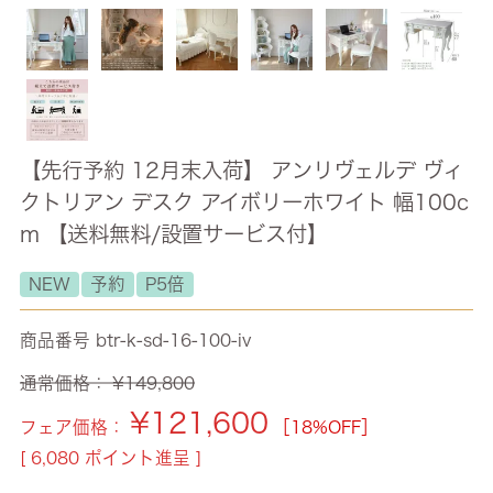
【先行予約 12月末入荷】 アンリヴェルデ ヴィ
クトリアン デスク アイボリーホワイト 幅100c
m 【送料無料/設置サービス付】
NEW
予約
P5倍
商品番号
btr-k-sd-16-100-iv
通常価格：
¥
149,800
¥
121,600
フェア価格：
［18%OFF］
[
6,080
ポイント進呈 ]