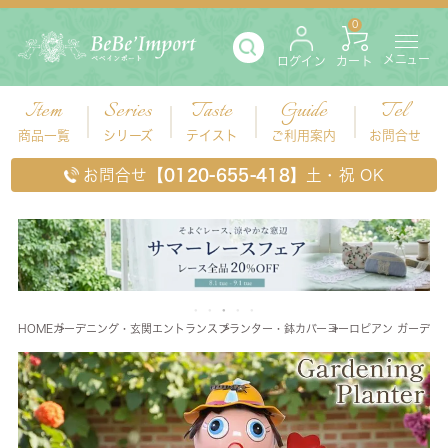
0
メニュー
ログイン
カート
Item
Series
Taste
Guide
Tel
商品一覧
シリーズ
テイスト
ご利用案内
お問合せ
お問合せ
【0120-655-418】
土・祝 OK
HOME
ガーデニング・玄関エントランス
プランター・鉢カバー
ヨーロピアン ガーデニ