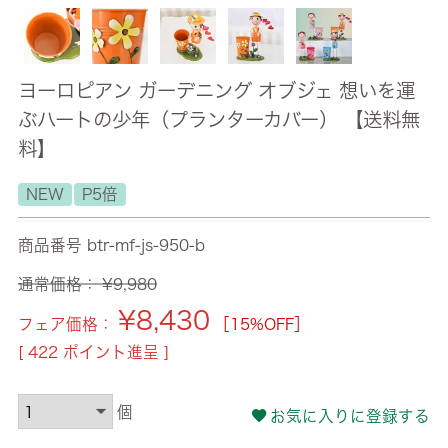
ヨーロピアン ガーデニング オブジェ 想いを運
ぶハートの少年（プランターカバー） 【送料無
料】
NEW
P5倍
商品番号
btr-mf-js-950-b
通常価格：
¥
9,980
¥
8,430
フェア価格：
［15%OFF］
[
422
ポイント進呈 ]
お気に入りに登録する