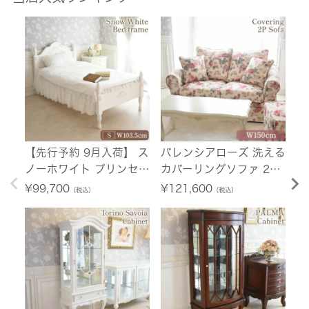
【先行予約 9月入荷】 ス
バレンシアローズ 洗える
フ
ノーホワイト プリンセス
カバーリングソファ 2人
セ
シングルベッド ホワイト
掛け(2P) 薔薇 幅150cm
イ
¥
99,700
¥
121,600
¥
（税込）
（税込）
幅103.5cm 【送料無料/
【送料無料/設置サービ
料
設置サービス付】
ス付】