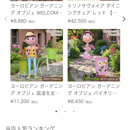
ヨーロピアン ガーデニン
トリノサヴォイア ダイニ
【
グ オブジェ WELCOME
ングチェア レッド 【送
マ
の少女（プランターカバ
料無料】
ニ
¥
8,880
¥
42,500
¥
（税込）
（税込）
ー） 【送料無料】
幅
ヨーロピアン ガーデニン
ヨーロピアン ガーデニン
イ
グ オブジェ 庭道を走る
グ オブジェ バイオリン
フ
自転車の少年（プランタ
の少女（プランターカバ
セ
¥
11,200
¥
8,430
¥
（税込）
（税込）
ーカバー） 【送料無料】
ー） 【送料無料】
ウ
料
当店人気ランキング