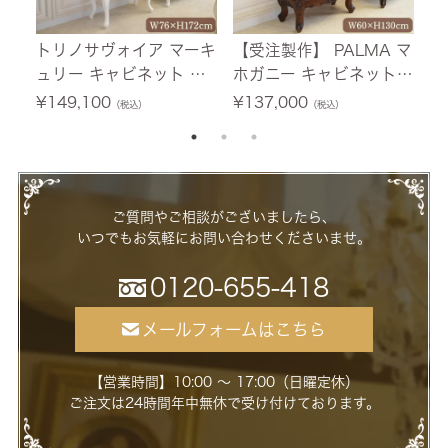
トリノサヴォイア マーキ
【受注製作】 PALMA マ
フ
ュリー キャビネット ホ
ホガニー キャビネット
テ
ワイト 幅76cm 【送料無
幅60cm 【送料無料/設
0
¥
149,100
¥
137,000
¥
（税込）
（税込）
料/設置サービス付】
置サービス付】
ー
ご質問やご相談がございましたら、
いつでもお気軽にお問い合わせくださいませ。
0120-655-418
メールフォームはこちら
【営業時間】10:00 ～ 17:00（日曜定休）
ご注文は24時間年中無休で受け付けております。