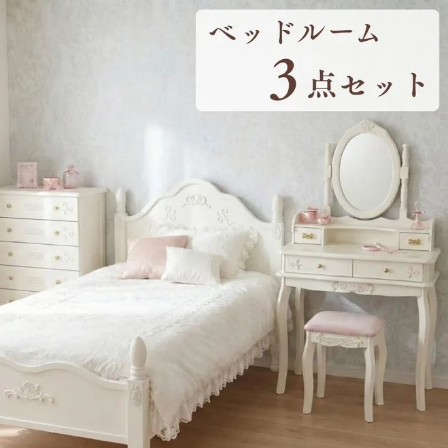
・スツール
本棚・ラック
シリー
ル
飾り棚・キャビネット
テイス
ード・サイドボード
ドレッサー
玄関・