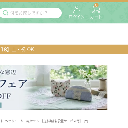
0
ログイン
カート
418】
土・祝 OK
・マットレス
ペット用
 ベッドルーム 3点セット 【送料無料/設置サービス付】 [Y]
ラック・コンソール・花台