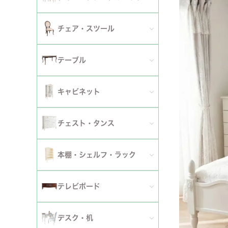
2人掛けソファ
チェア
セミシングルベッド
全てのダイニングテーブルセット
チェア・スツール
テーブ
3人掛けソファ
シングルベッド
2人用ダイニングテーブルセット
TVボ
全てのチェア
テーブル
カウチソファ
セミダブルベッド
4人用ダイニングテーブルセット
ダイニングチェア
全てのテーブル
オットマン・スツール
キャビネット
ダブルベッド
6人用ダイニングテーブルセット
アームチェア
ダイニングテーブル
ファブリックソファ
キャビネット・カップボード
ワイドダブルベッド
チェスト・タンス
伸長式テーブルセット
サロンチェア
ローテーブル・センターテーブル
革・レザー・合皮ソファ
サイドボード
クイーンベッド
全てのチェスト・タンス
ファブリックチェアセット
本棚・シェルフ・ラック
デスクチェア・オフィスチェア
サイドテーブル・カフェテーブル
洗えるカバーリングソファ
セット
キングベッド
幅～50cm
革・レザー・合皮チェアセット
全ての本棚・シェルフ・ラック
ロッキングチェア
テレビボード
コンソールテーブル
撥水加工ソファ
セット
幅51～90cm
ダイニングテーブル
ハンガーラック・ポールハンガー
リクライニングチェア
全てのテレビボード
丸テーブル・楕円テーブル
ローテーブル・センターテーブル
デスク・机
マットレス
幅91～150cm