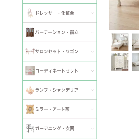
ダイニングチェア
セット
パーソナルチェア
幅～120cm
伸長式・エクステンションテーブル
セット
全てのデスク
ドレッサー・化粧台
幅151cm以上
ワゴン
ファブリックチェア
幅121～150cm
こたつ・こたつテーブル
セット
全てのドレッサー
2段
パーテーション・衝立
革・レザー・合皮チェア
幅151cm～
セット
スツール・収納スツール
3段
全てのパーテーション・衝立
スツール・収納スツール・ベンチ
サロンセット・ワゴン
セット
セット
4段
セット
セット
サロンセット
コーディネートセット
5段以上
サイドテーブル・カフェテーブル
全てのコーディネートセット
ランプ・シャンデリア
セット
サロンチェア
全てのランプ・シャンデリア
ミラー・アート額
ワゴン
ランプ
ミラー
ガーデニング・玄関
コンソールテーブル
シャンデリア・天井照明