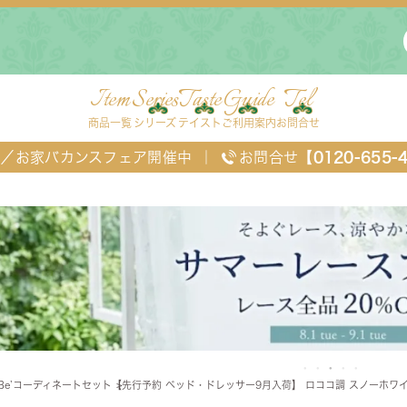
Item
Series
Taste
Guide
Tel
商品一覧
シリーズ
テイスト
ご利用案内
お問合せ
FF／お家バカンスフェア開催中
｜
お問合せ
【0120-655-
ングセット
デスク・ワゴン・スクリーン
ベッド
eBe’コーディネートセット
【先行予約 ベッド・ドレッサー9月入荷】 ロココ調 スノーホワイト
チェスト
TEL