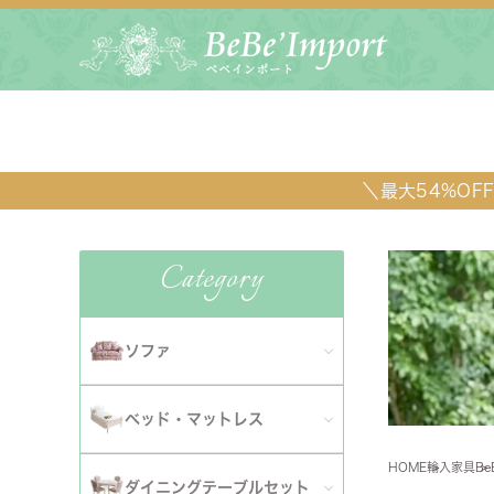
＼最大54%O
Category
ソファ
全てのソファ
ベッド・マットレス
ダイニ
1人掛けソファ
HOME
輸入家具
B
全てのベッド・マットレス
ソファ
ダイニングテーブルセット