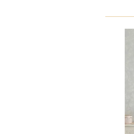
全てのジェニファーテイラー
猫脚家具
ヨーロピアン・ガーデン
ステラリボン
敷物・マット・ラグ・カーペット
時計
フレンチ家具
マリーテレーズ
ファッション雑貨
カフェカーテン
イタリア家具
ロワイヤル・クラシック
その他
ダイニング・キッチン用品
英国調家具
エトワールブランシュ
バス・トイレ・サニタリー用品
パリ・アパルトメント
アールヌーヴォー
フレンチ・カントリー
ホワイトプリンセス
フィレンツェ・クラシック