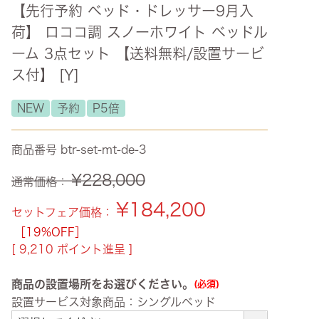
【先行予約 ベッド・ドレッサー9月入
ズ・オリジナル
荷】 ロココ調 スノーホワイト ベッドル
ト
ーム 3点セット 【送料無料/設置サービ
ス付】 [Y]
その他収納
NEW
予約
P5倍
商品番号
btr-set-mt-de-3
¥
228,000
通常価格：
¥
184,200
セットフェア価格：
［19%OFF］
[
9,210
ポイント進呈 ]
商品の設置場所をお選びください。
(必須)
設置サービス対象商品：シングルベッド