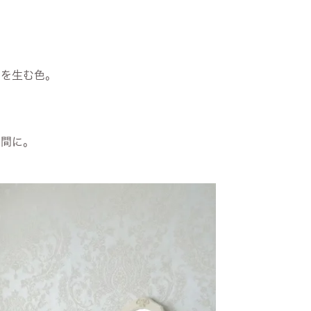
りを生む色。
空間に。