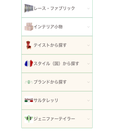
アート額
ガーデンファニチャー
セット
レース・ファブリック
ウォールデコレーション
プランター・鉢カバー
ティッシュボックスカバー・ダストボックス
インテリア小物
時計
ガーデン装飾・置物・オブジェ
ドイリー
ティッシュボックスカバー
テイストから探す
フラワースタンド・花台・コラム
テーブルセンター・ランナー
ダストボックス
ロココ調家具
スタイル（国）から探す
噴水
テーブルクロス
収納・ケース・ディスプレイ
姫系家具
イタリア
ポスト
ブランドから探す
カフェカーテン・カーテン
置物・オブジェ
白家具・ホワイトインテリア
フランス
傘立て
ロココ・アントワネット
クッション・シートクッション・ピロー・カバー
サルタレッリ
写真立て・フォトフレーム
ローズ・花柄家具
フランス近代
玄関エントランス家具
ロココ・プチトリアノン
ソファカバー・マルチカバー・ベッドカバー
全てのサルタレッリ
花瓶・フラワーベース
ジェニファーテイラー
マホガニー家具
イギリス
マット・敷物
スノーホワイト・プチロココ
コースター・ランチョンマット
アートフラワー・グリーン