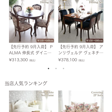
m 【送料無料/設置サー
m 【送料無料/設置サー
5
ビス付】
ビス付】
ー
【先行予約 9月入荷】 P
【先行予約 9月入荷】 ア
【
ALMA 伸長式 ダイニン
ンリヴェルデ ヴェネチア
ン
グセット 5点セット ブラ
ン 伸長式ダイニングセッ
ン
¥
313,300
¥
378,100
¥
（税込）
（税込）
ウン 幅110cm→140cm
ト ハンドルチェア 4人掛
ト
【送料無料/設置サービ
け 幅150→180cm 【送
ア
ス付】
料無料/設置サービス
c
付】
ビ
当店人気ランキング