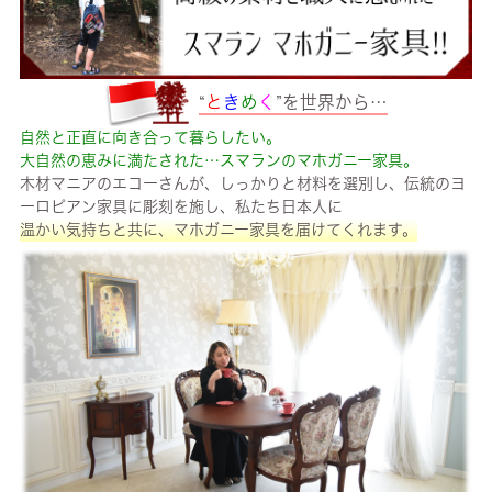
“
と
き
め
く
”を世界から…
自然と正直に向き合って暮らしたい。
大自然の恵みに満たされた…スマランのマホガニー家具。
木材マニアのエコーさんが、しっかりと材料を選別し、伝統のヨ
ーロピアン家具に彫刻を施し、私たち日本人に
温かい気持ちと共に、マホガニー家具を届けてくれます。