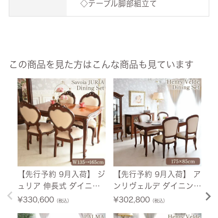
◇テーブル脚部組立て
この商品を見た方はこんな商品も見ています
【先行予約 9月入荷】 ジ
【先行予約 9月入荷】 ア
【
ュリア 伸長式 ダイニン
ンリヴェルデ ダイニング
荷
グセット5P 4人掛け ブ
セット5P 4人掛け ブラ
イ
¥
330,600
¥
302,800
¥
（税込）
（税込）
ラウン 幅135cm→165c
ウン アイボリー 幅175c
け