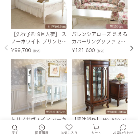
【先行予約 9月入荷】 ス
バレンシアローズ 洗える
【
ノーホワイト プリンセス
カバーリングソファ 2人
荷
シングルベッド ホワイト
掛け(2P) 薔薇 幅150cm
ニ
¥
99,700
¥
121,600
¥
（税込）
（税込）
幅103.5cm 【送料無料/
【送料無料/設置サービ
ホ
設置サービス付】
ス付】
料
付
トリノサヴォイア マーキ
【受注製作】 PALMA マ
フ
ュリー キャビネット ホ
ホガニー キャビネット
テ
探す
閲覧履歴
お気に入り
カート
お問い合わせ
ワイト 幅76cm 【送料無
幅60cm 【送料無料/設
0
¥
149,100
¥
137,000
¥
（税込）
（税込）