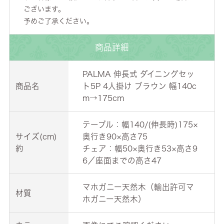
ございます。
予めご了承ください。
商品詳細
PALMA 伸長式 ダイニングセッ
商品名
ト5P 4人掛け ブラウン 幅140c
m→175cm
テーブル：幅140/(伸長時)175×
サイズ(cm)
奥行き90×高さ75
約
チェア：幅50×奥行き53×高さ9
6／座面までの高さ47
マホガニー天然木（輸出許可マ
材質
ホガニー天然木）