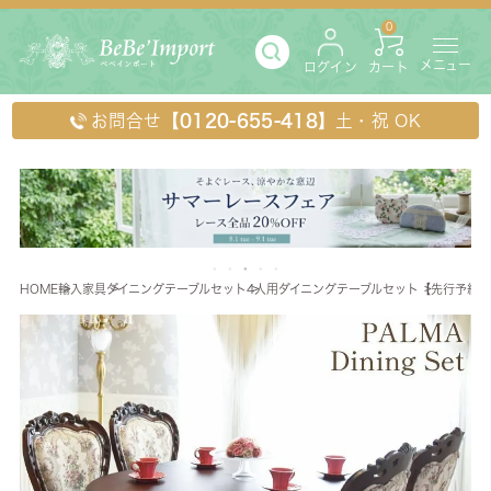
0
メニュー
ログイン
カート
お問合せ
【0120-655-418】
土・祝 OK
HOME
輸入家具
ダイニングテーブルセット
4人用ダイニングテーブルセット
【先行予約 9