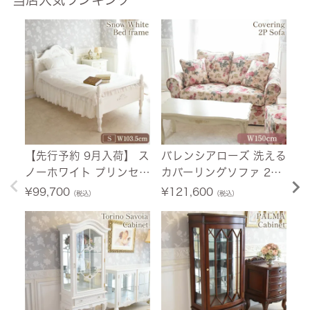
【先行予約 9月入荷】 ス
バレンシアローズ 洗える
フ
ノーホワイト プリンセス
カバーリングソファ 2人
セ
シングルベッド ホワイト
掛け(2P) 薔薇 幅150cm
イ
¥
99,700
¥
121,600
¥
（税込）
（税込）
幅103.5cm 【送料無料/
【送料無料/設置サービ
料
設置サービス付】
ス付】