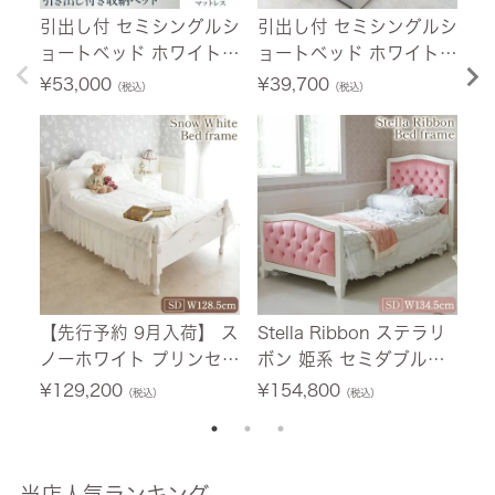
引出し付 セミシングルシ
引出し付 セミシングルシ
ジ
ョートベッド ホワイト
ョートベッド ホワイト
人
幅84cm ボンネルコイル
幅84cm 【送料無料】
1
¥
53,000
¥
39,700
¥
（税込）
（税込）
マットレス付 【送料無
サ
料】
【先行予約 9月入荷】 ス
Stella Ribbon ステラリ
別
ノーホワイト プリンセス
ボン 姫系 セミダブルベ
梱
セミダブルベッド ホワイ
ッド ピンク×ホワイト 幅
¥
129,200
¥
154,800
¥
（税込）
（税込）
ト 幅128.5cm 【送料無
134.5cm 【送料無料/設
料/設置サービス付】
置サービス付】
当店人気ランキング