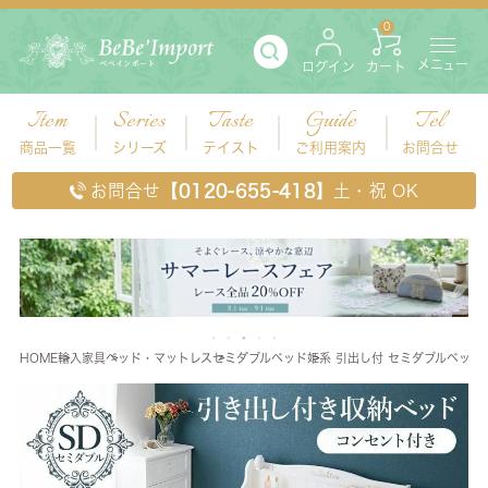
0
メニュー
ログイン
カート
Item
Series
Taste
Guide
Tel
商品一覧
シリーズ
テイスト
ご利用案内
お問合せ
お問合せ
【0120-655-418】
土・祝 OK
HOME
輸入家具
ベッド・マットレス
セミダブルベッド
姫系 引出し付 セミダブルベッド 