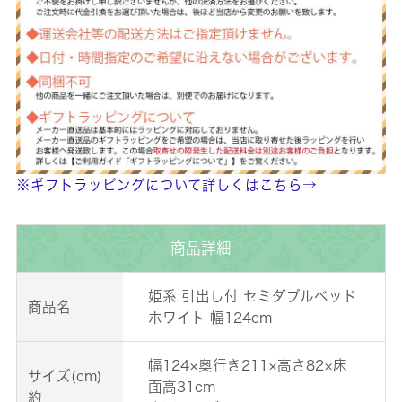
※ギフトラッピングについて詳しくはこちら→
商品詳細
姫系 引出し付 セミダブルベッド
商品名
ホワイト 幅124cm
幅124×奥行き211×高さ82×床
サイズ(cm)
面高31cm
約