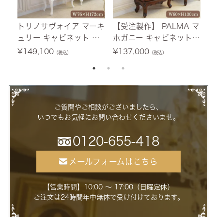
トリノサヴォイア マーキ
【受注製作】 PALMA マ
フ
ュリー キャビネット ホ
ホガニー キャビネット
テ
ワイト 幅76cm 【送料無
幅60cm 【送料無料/設
0
¥
149,100
¥
137,000
¥
（税込）
（税込）
料/設置サービス付】
置サービス付】
ー
ご質問やご相談がございましたら、
いつでもお気軽にお問い合わせくださいませ。
0120-655-418
メールフォームはこちら
【営業時間】10:00 ～ 17:00（日曜定休）
ご注文は24時間年中無休で受け付けております。