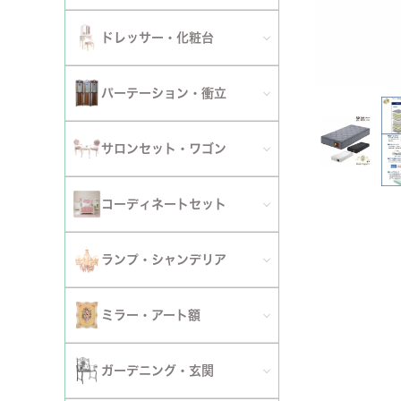
ダイニングチェア
セット
パーソナルチェア
幅～120cm
伸長式・エクステンションテーブル
セット
全てのデスク
ドレッサー・化粧台
幅151cm以上
ワゴン
ファブリックチェア
幅121～150cm
こたつ・こたつテーブル
セット
全てのドレッサー
2段
パーテーション・衝立
革・レザー・合皮チェア
幅151cm～
セット
スツール・収納スツール
3段
全てのパーテーション・衝立
スツール・収納スツール・ベンチ
サロンセット・ワゴン
セット
セット
4段
セット
セット
サロンセット
コーディネートセット
5段以上
サイドテーブル・カフェテーブル
全てのコーディネートセット
ランプ・シャンデリア
セット
サロンチェア
全てのランプ・シャンデリア
ミラー・アート額
ワゴン
ランプ
ミラー
ガーデニング・玄関
コンソールテーブル
シャンデリア・天井照明