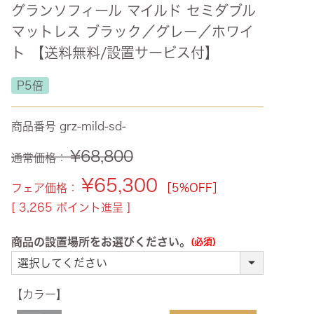
グランソフィール マイルド セミダブル
ズ・オリジナル
マットレス ブラック／グレー／ホワイ
ト
ト 【送料無料/設置サービス付】
その他収納
P5倍
商品番号
grz-mild-sd-
¥
68,800
通常価格：
¥
65,300
フェア価格：
［5%OFF］
[
3,265
ポイント進呈 ]
商品の設置場所をお選びください。
(必須)
【カラー】