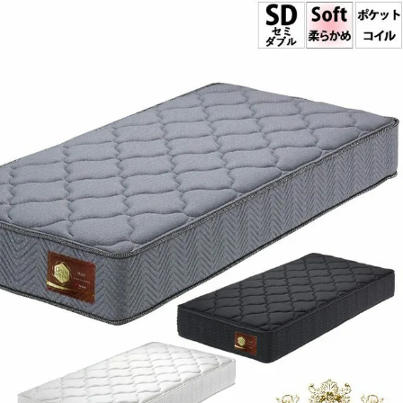
・スツール
本棚・ラック
シリー
ル
飾り棚・キャビネット
テイス
ード・サイドボード
ドレッサー
玄関・