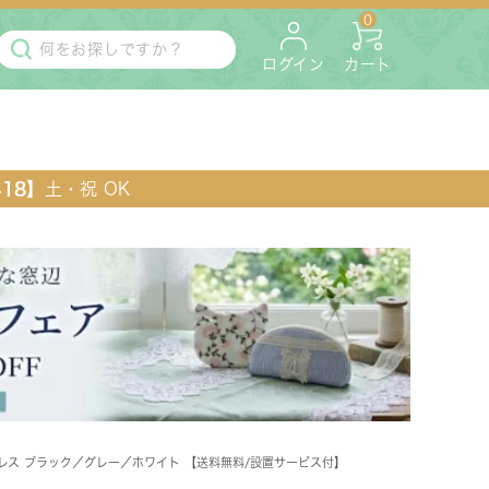
0
ログイン
カート
418】
土・祝 OK
・マットレス
ペット用
レス ブラック／グレー／ホワイト 【送料無料/設置サービス付】
ラック・コンソール・花台