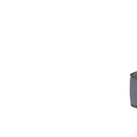
全てのジェニファーテイラー
猫脚家具
ヨーロピアン・ガーデン
ステラリボン
敷物・マット・ラグ・カーペット
時計
フレンチ家具
マリーテレーズ
ファッション雑貨
カフェカーテン
イタリア家具
ロワイヤル・クラシック
その他
ダイニング・キッチン用品
英国調家具
エトワールブランシュ
バス・トイレ・サニタリー用品
パリ・アパルトメント
アールヌーヴォー
フレンチ・カントリー
ホワイトプリンセス
フィレンツェ・クラシック