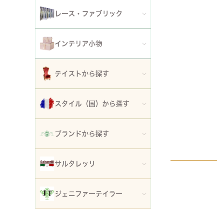
アート額
ガーデンファニチャー
セット
レース・ファブリック
ウォールデコレーション
プランター・鉢カバー
ティッシュボックスカバー・ダストボックス
インテリア小物
時計
ガーデン装飾・置物・オブジェ
ドイリー
ティッシュボックスカバー
テイストから探す
フラワースタンド・花台・コラム
テーブルセンター・ランナー
ダストボックス
ロココ調家具
スタイル（国）から探す
噴水
テーブルクロス
収納・ケース・ディスプレイ
姫系家具
イタリア
ポスト
ブランドから探す
カフェカーテン・カーテン
置物・オブジェ
白家具・ホワイトインテリア
フランス
傘立て
ロココ・アントワネット
クッション・シートクッション・ピロー・カバー
サルタレッリ
写真立て・フォトフレーム
ローズ・花柄家具
フランス近代
玄関エントランス家具
ロココ・プチトリアノン
ソファカバー・マルチカバー・ベッドカバー
全てのサルタレッリ
花瓶・フラワーベース
ジェニファーテイラー
マホガニー家具
イギリス
マット・敷物
スノーホワイト・プチロココ
コースター・ランチョンマット
アートフラワー・グリーン