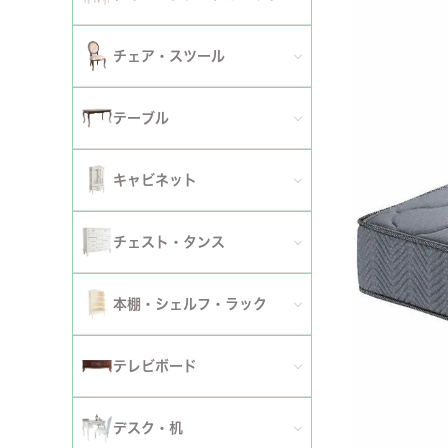
2人掛けソファ
チェア
セミシングルベッド
全てのダイニングテーブルセット
チェア・スツール
テーブ
3人掛けソファ
シングルベッド
2人用ダイニングテーブルセット
TVボ
全てのチェア
テーブル
カウチソファ
セミダブルベッド
4人用ダイニングテーブルセット
ダイニングチェア
全てのテーブル
オットマン・スツール
キャビネット
ダブルベッド
6人用ダイニングテーブルセット
アームチェア
ダイニングテーブル
ファブリックソファ
キャビネット・カップボード
ワイドダブルベッド
チェスト・タンス
伸長式テーブルセット
サロンチェア
ローテーブル・センターテーブル
革・レザー・合皮ソファ
サイドボード
クイーンベッド
全てのチェスト・タンス
ファブリックチェアセット
本棚・シェルフ・ラック
デスクチェア・オフィスチェア
サイドテーブル・カフェテーブル
洗えるカバーリングソファ
セット
キングベッド
幅～50cm
革・レザー・合皮チェアセット
全ての本棚・シェルフ・ラック
ロッキングチェア
テレビボード
コンソールテーブル
撥水加工ソファ
セット
幅51～90cm
ダイニングテーブル
ハンガーラック・ポールハンガー
リクライニングチェア
全てのテレビボード
丸テーブル・楕円テーブル
ローテーブル・センターテーブル
デスク・机
マットレス
幅91～150cm