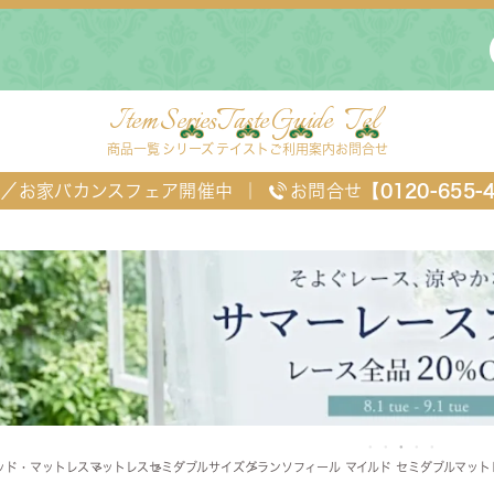
Item
Series
Taste
Guide
Tel
商品一覧
シリーズ
テイスト
ご利用案内
お問合せ
FF／お家バカンスフェア開催中
｜
お問合せ
【0120-655-
ングセット
デスク・ワゴン・スクリーン
ベッド
ッド・マットレス
マットレス
セミダブルサイズ
グランソフィール マイルド セミダブルマット
チェスト
TEL