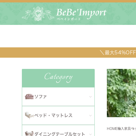
＼最大54%O
Category
ソファ
全てのソファ
ベッド・マットレス
ダイニ
1人掛けソファ
HOME
輸入家具
ベ
全てのベッド・マットレス
ソファ
ダイニングテーブルセット