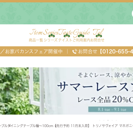
Item
Series
Taste
Guide
Tel
商品一覧
シリーズ
テイスト
ご利用案内
お問合せ
FF／お家バカンスフェア開催中
｜
お問合せ
【0120-655-
ングセット
デスク・ワゴン・スクリーン
ベッド
ーブル
ダイニングテーブル
幅～100cm
【先行予約 11月末入荷】 トリノサヴォイア マホガニ
チェスト
TEL