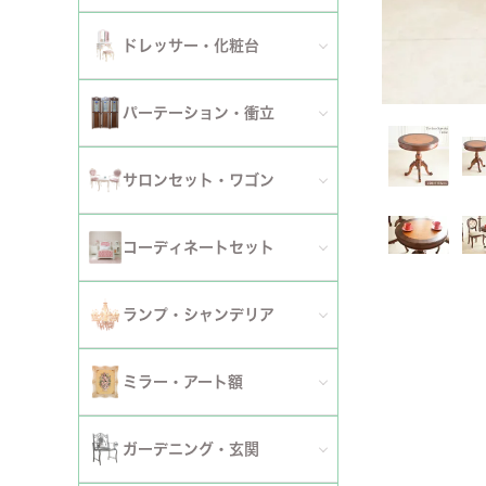
ダイニングチェア
セット
パーソナルチェア
幅～120cm
伸長式・エクステンションテーブル
セット
全てのデスク
ドレッサー・化粧台
幅151cm以上
ワゴン
ファブリックチェア
幅121～150cm
こたつ・こたつテーブル
セット
全てのドレッサー
2段
パーテーション・衝立
革・レザー・合皮チェア
幅151cm～
セット
スツール・収納スツール
3段
全てのパーテーション・衝立
スツール・収納スツール・ベンチ
サロンセット・ワゴン
セット
セット
4段
セット
セット
サロンセット
コーディネートセット
5段以上
サイドテーブル・カフェテーブル
全てのコーディネートセット
ランプ・シャンデリア
セット
サロンチェア
全てのランプ・シャンデリア
ミラー・アート額
ワゴン
ランプ
ミラー
ガーデニング・玄関
コンソールテーブル
シャンデリア・天井照明