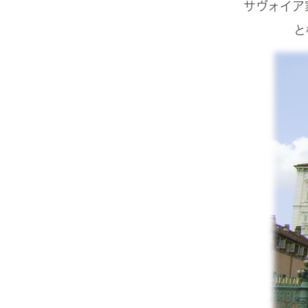
サヴォイア
と