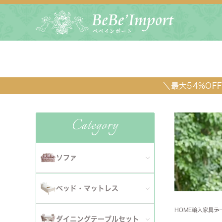
＼最大54%O
Category
ソファ
全てのソファ
ベッド・マットレス
ダイニ
1人掛けソファ
HOME
輸入家具
テ
全てのベッド・マットレス
ソファ
ダイニングテーブルセット