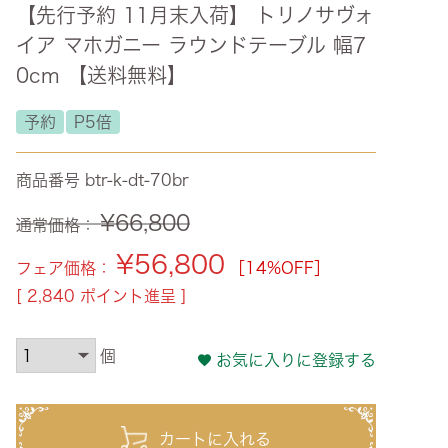
【先行予約 11月末入荷】 トリノサヴォ
ズ・オリジナル
イア マホガニー ラウンドテーブル 幅7
ト
0cm 【送料無料】
その他収納
予約
P5倍
商品番号
btr-k-dt-70br
¥
66,800
通常価格：
¥
56,800
フェア価格：
［14%OFF］
[
2,840
ポイント進呈 ]
お気に入りに登録する
カートに入れる