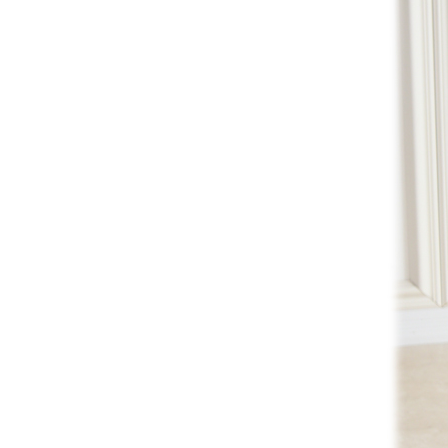
全てのジェニファーテイラー
猫脚家具
ヨーロピアン・ガーデン
ステラリボン
敷物・マット・ラグ・カーペット
時計
フレンチ家具
マリーテレーズ
ファッション雑貨
カフェカーテン
イタリア家具
ロワイヤル・クラシック
その他
ダイニング・キッチン用品
英国調家具
エトワールブランシュ
バス・トイレ・サニタリー用品
パリ・アパルトメント
アールヌーヴォー
フレンチ・カントリー
ホワイトプリンセス
フィレンツェ・クラシック