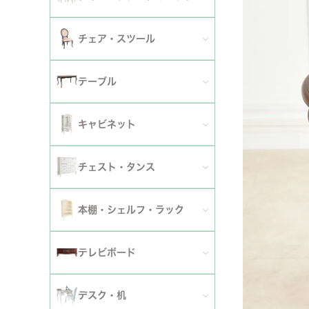
2人掛けソファ
チェア
セミシングルベッド
全てのダイニングテーブルセット
チェア・スツール
テーブ
3人掛けソファ
シングルベッド
2人用ダイニングテーブルセット
TVボ
全てのチェア
テーブル
カウチソファ
セミダブルベッド
4人用ダイニングテーブルセット
ダイニングチェア
全てのテーブル
オットマン・スツール
キャビネット
ダブルベッド
6人用ダイニングテーブルセット
アームチェア
ダイニングテーブル
ファブリックソファ
キャビネット・カップボード
ワイドダブルベッド
チェスト・タンス
伸長式テーブルセット
サロンチェア
ローテーブル・センターテーブル
革・レザー・合皮ソファ
サイドボード
クイーンベッド
全てのチェスト・タンス
ファブリックチェアセット
本棚・シェルフ・ラック
デスクチェア・オフィスチェア
サイドテーブル・カフェテーブル
洗えるカバーリングソファ
セット
キングベッド
幅～50cm
革・レザー・合皮チェアセット
全ての本棚・シェルフ・ラック
ロッキングチェア
テレビボード
コンソールテーブル
撥水加工ソファ
セット
幅51～90cm
ダイニングテーブル
ハンガーラック・ポールハンガー
リクライニングチェア
全てのテレビボード
丸テーブル・楕円テーブル
ローテーブル・センターテーブル
デスク・机
マットレス
幅91～150cm