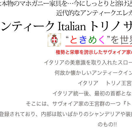
“
と
き
め
く
”を
権勢と栄華を誇示したサヴォイア家
イタリアの美意識を取り入れたスロ
何故か懐かしいアンティークイ
イタリア トリノ王宮
イタリア統一後、最初の首都とな
そこには、サヴォイア家の王宮群の一つ『ト
登録されており、内部は眩いばかりのシャンデリアや装
のもの!!