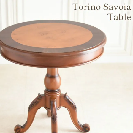
・スツール
本棚・ラック
シリー
ル
飾り棚・キャビネット
テイス
ード・サイドボード
ドレッサー
玄関・