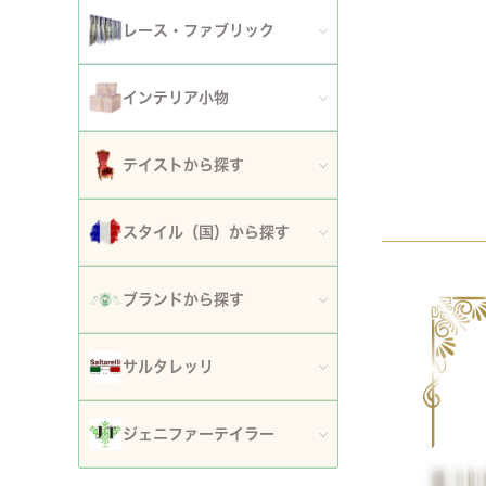
アート額
ガーデンファニチャー
セット
レース・ファブリック
ウォールデコレーション
プランター・鉢カバー
ティッシュボックスカバー・ダストボックス
インテリア小物
時計
ガーデン装飾・置物・オブジェ
ドイリー
ティッシュボックスカバー
テイストから探す
フラワースタンド・花台・コラム
テーブルセンター・ランナー
ダストボックス
ロココ調家具
スタイル（国）から探す
噴水
テーブルクロス
収納・ケース・ディスプレイ
姫系家具
イタリア
ポスト
ブランドから探す
カフェカーテン・カーテン
置物・オブジェ
白家具・ホワイトインテリア
フランス
傘立て
ロココ・アントワネット
クッション・シートクッション・ピロー・カバー
サルタレッリ
写真立て・フォトフレーム
ローズ・花柄家具
フランス近代
玄関エントランス家具
ロココ・プチトリアノン
ソファカバー・マルチカバー・ベッドカバー
全てのサルタレッリ
花瓶・フラワーベース
ジェニファーテイラー
マホガニー家具
イギリス
マット・敷物
スノーホワイト・プチロココ
コースター・ランチョンマット
アートフラワー・グリーン