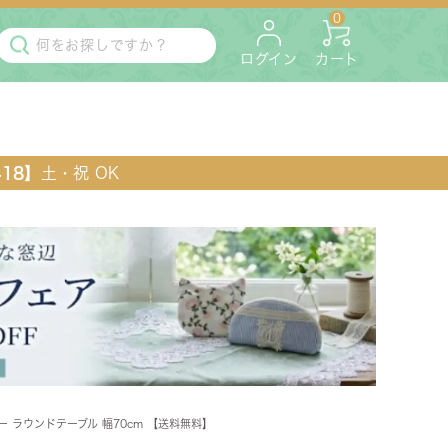
0
ログイン
カート
418】
土・祝 OK
・マットレス
ペット用
ー ラウンドテーブル 幅70cm 【送料無料】
ラック・コンソール・花台