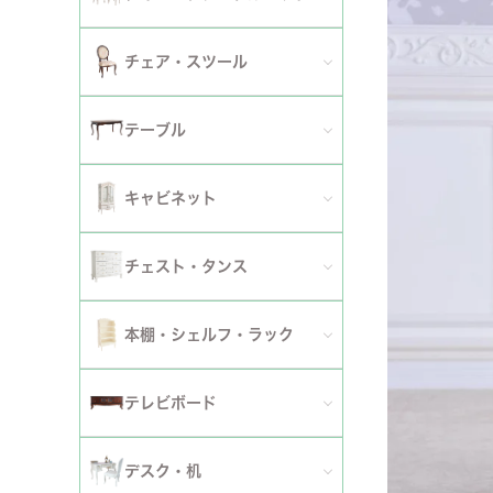
2人掛けソファ
チェア
セミシングルベッド
全てのダイニングテーブルセット
チェア・スツール
テーブ
3人掛けソファ
シングルベッド
2人用ダイニングテーブルセット
TVボ
全てのチェア
テーブル
カウチソファ
セミダブルベッド
4人用ダイニングテーブルセット
ダイニングチェア
全てのテーブル
オットマン・スツール
キャビネット
ダブルベッド
6人用ダイニングテーブルセット
アームチェア
ダイニングテーブル
ファブリックソファ
キャビネット・カップボード
ワイドダブルベッド
チェスト・タンス
伸長式テーブルセット
サロンチェア
ローテーブル・センターテーブル
革・レザー・合皮ソファ
サイドボード
クイーンベッド
全てのチェスト・タンス
ファブリックチェアセット
本棚・シェルフ・ラック
デスクチェア・オフィスチェア
サイドテーブル・カフェテーブル
洗えるカバーリングソファ
セット
キングベッド
幅～50cm
革・レザー・合皮チェアセット
全ての本棚・シェルフ・ラック
ロッキングチェア
テレビボード
コンソールテーブル
撥水加工ソファ
セット
幅51～90cm
ダイニングテーブル
ハンガーラック・ポールハンガー
リクライニングチェア
全てのテレビボード
丸テーブル・楕円テーブル
ローテーブル・センターテーブル
デスク・机
マットレス
幅91～150cm