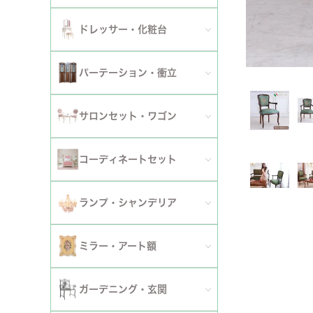
ダイニングチェア
セット
パーソナルチェア
幅～120cm
伸長式・エクステンションテーブル
セット
全てのデスク
ドレッサー・化粧台
幅151cm以上
ワゴン
ファブリックチェア
幅121～150cm
こたつ・こたつテーブル
セット
全てのドレッサー
2段
パーテーション・衝立
革・レザー・合皮チェア
幅151cm～
セット
スツール・収納スツール
3段
全てのパーテーション・衝立
スツール・収納スツール・ベンチ
サロンセット・ワゴン
セット
セット
4段
セット
セット
サロンセット
コーディネートセット
5段以上
サイドテーブル・カフェテーブル
全てのコーディネートセット
ランプ・シャンデリア
セット
サロンチェア
全てのランプ・シャンデリア
ミラー・アート額
ワゴン
ランプ
ミラー
ガーデニング・玄関
コンソールテーブル
シャンデリア・天井照明