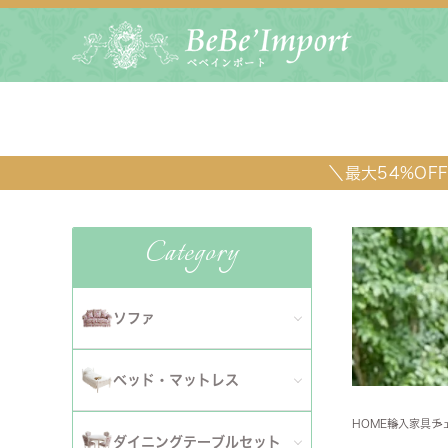
＼最大54%O
Category
ソファ
全てのソファ
ベッド・マットレス
ダイニ
1人掛けソファ
HOME
輸入家具
チ
全てのベッド・マットレス
ソファ
ダイニングテーブルセット