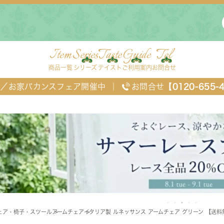
Item
Series
Taste
Guide
Tel
商品一覧
シリーズ
テイスト
ご利用案内
お問合せ
FF／お家バカンスフェア開催中
｜
お問合せ
【0120-655-
ングセット
デスク・ワゴン・スクリーン
ベッド
ェア・椅子・スツール
アームチェア
イタリア製 ルネッサンス アームチェア グリーン 【送料
チェスト
TEL