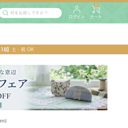
0
ログイン
カート
418】
土・祝 OK
・マットレス
ペット用
無料】
ラック・コンソール・花台