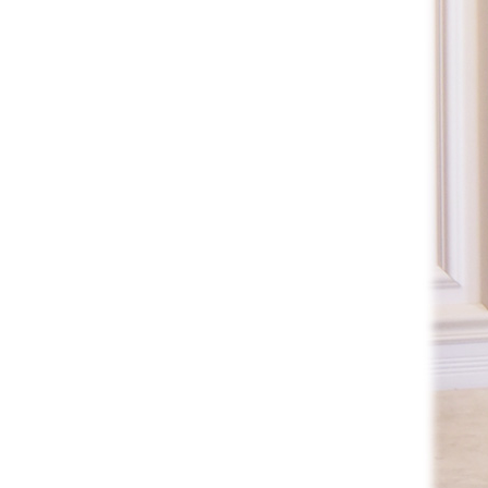
全てのジェニファーテイラー
猫脚家具
ヨーロピアン・ガーデン
ステラリボン
敷物・マット・ラグ・カーペット
時計
フレンチ家具
マリーテレーズ
ファッション雑貨
カフェカーテン
イタリア家具
ロワイヤル・クラシック
その他
ダイニング・キッチン用品
英国調家具
エトワールブランシュ
バス・トイレ・サニタリー用品
パリ・アパルトメント
アールヌーヴォー
フレンチ・カントリー
ホワイトプリンセス
フィレンツェ・クラシック