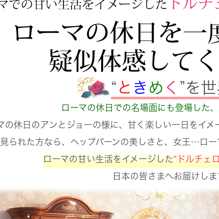
“
と
き
め
く
”を
ローマの休日での名場面にも登場した、
マの休日のアンとジョーの様に、甘く楽しい一日をイメー
見られた方なら、ヘップバーンの美しさと、女王…ロー
ローマの甘い生活をイメージした
“ドルチェロ
日本の皆さまへお届けしま