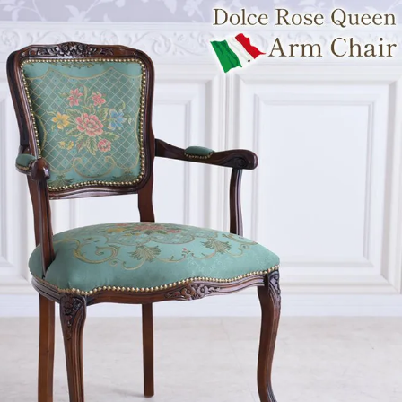
・スツール
本棚・ラック
シリー
ル
飾り棚・キャビネット
テイス
ード・サイドボード
ドレッサー
玄関・