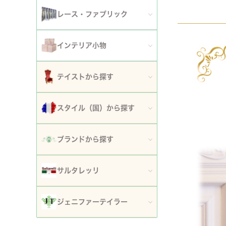
アート額
ガーデンファニチャー
セット
レース・ファブリック
ウォールデコレーション
プランター・鉢カバー
ティッシュボックスカバー・ダストボックス
インテリア小物
時計
ガーデン装飾・置物・オブジェ
ドイリー
ティッシュボックスカバー
テイストから探す
フラワースタンド・花台・コラム
テーブルセンター・ランナー
ダストボックス
ロココ調家具
スタイル（国）から探す
噴水
テーブルクロス
収納・ケース・ディスプレイ
姫系家具
イタリア
ポスト
ブランドから探す
カフェカーテン・カーテン
置物・オブジェ
白家具・ホワイトインテリア
フランス
傘立て
ロココ・アントワネット
クッション・シートクッション・ピロー・カバー
サルタレッリ
写真立て・フォトフレーム
ローズ・花柄家具
フランス近代
玄関エントランス家具
ロココ・プチトリアノン
ソファカバー・マルチカバー・ベッドカバー
全てのサルタレッリ
花瓶・フラワーベース
ジェニファーテイラー
マホガニー家具
イギリス
マット・敷物
スノーホワイト・プチロココ
コースター・ランチョンマット
アートフラワー・グリーン