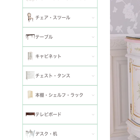
2人掛けソファ
チェア
セミシングルベッド
全てのダイニングテーブルセット
チェア・スツール
テーブ
3人掛けソファ
シングルベッド
2人用ダイニングテーブルセット
TVボ
全てのチェア
テーブル
カウチソファ
セミダブルベッド
4人用ダイニングテーブルセット
ダイニングチェア
全てのテーブル
オットマン・スツール
キャビネット
ダブルベッド
6人用ダイニングテーブルセット
アームチェア
ダイニングテーブル
ファブリックソファ
キャビネット・カップボード
ワイドダブルベッド
チェスト・タンス
伸長式テーブルセット
サロンチェア
ローテーブル・センターテーブル
革・レザー・合皮ソファ
サイドボード
クイーンベッド
全てのチェスト・タンス
ファブリックチェアセット
本棚・シェルフ・ラック
デスクチェア・オフィスチェア
サイドテーブル・カフェテーブル
洗えるカバーリングソファ
セット
キングベッド
幅～50cm
革・レザー・合皮チェアセット
全ての本棚・シェルフ・ラック
ロッキングチェア
テレビボード
コンソールテーブル
撥水加工ソファ
セット
幅51～90cm
ダイニングテーブル
ハンガーラック・ポールハンガー
リクライニングチェア
全てのテレビボード
丸テーブル・楕円テーブル
ローテーブル・センターテーブル
デスク・机
マットレス
幅91～150cm