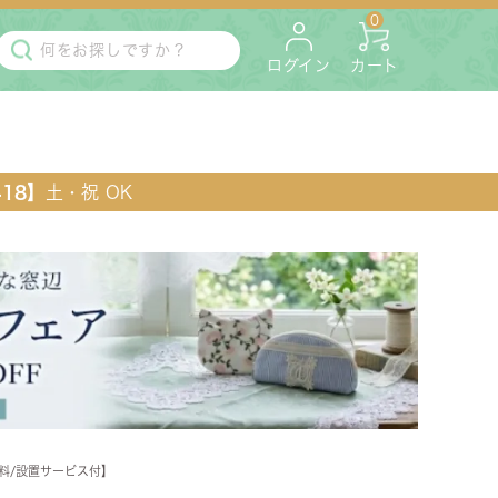
0
ログイン
カート
418】
土・祝 OK
・マットレス
ペット用
無料/設置サービス付】
ラック・コンソール・花台