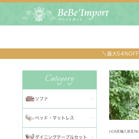
＼最大54%O
Category
ソファ
全てのソファ
ベッド・マットレス
ダイニ
1人掛けソファ
HOME
輸入家具
T
全てのベッド・マットレス
ソファ
ダイニングテーブルセット