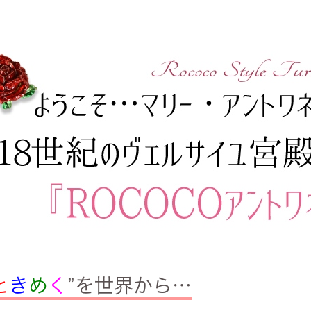
と
き
め
く
”を世界から…