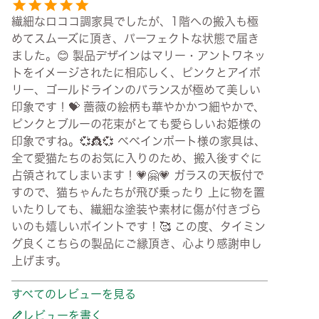
繊細なロココ調家具でしたが、1階への搬入も極
めてスムーズに頂き、パーフェクトな状態で届き
ました。😊 製品デザインはマリー・アントワネッ
トをイメージされたに相応しく、ピンクとアイボ
リー、ゴールドラインのバランスが極めて美しい
印象です！💝 薔薇の絵柄も華やかかつ細やかで、
ピンクとブルーの花束がとても愛らしいお姫様の
印象ですね。💞👸💞 べべインポート様の家具は、
全て愛猫たちのお気に入りのため、搬入後すぐに
占領されてしまいます！💗🤗💗 ガラスの天板付で
すので、猫ちゃんたちが飛び乗ったり 上に物を置
いたりしても、繊細な塗装や素材に傷が付きづら
いのも嬉しいポイントです！🥰 この度、タイミン
グ良くこちらの製品にご縁頂き、心より感謝申し
上げます。
すべてのレビューを見る
レビューを書く