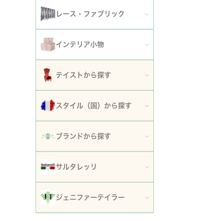
アート額
ガーデンファニチャー
セット
レース・ファブリック
ウォールデコレーション
プランター・鉢カバー
ティッシュボックスカバー・ダストボックス
インテリア小物
時計
ガーデン装飾・置物・オブジェ
ドイリー
ティッシュボックスカバー
テイストから探す
フラワースタンド・花台・コラム
テーブルセンター・ランナー
ダストボックス
ロココ調家具
スタイル（国）から探す
噴水
テーブルクロス
収納・ケース・ディスプレイ
姫系家具
イタリア
ポスト
ブランドから探す
カフェカーテン・カーテン
置物・オブジェ
白家具・ホワイトインテリア
フランス
傘立て
ロココ・アントワネット
クッション・シートクッション・ピロー・カバー
サルタレッリ
写真立て・フォトフレーム
ローズ・花柄家具
フランス近代
玄関エントランス家具
ロココ・プチトリアノン
ソファカバー・マルチカバー・ベッドカバー
全てのサルタレッリ
花瓶・フラワーベース
ジェニファーテイラー
マホガニー家具
イギリス
マット・敷物
スノーホワイト・プチロココ
コースター・ランチョンマット
アートフラワー・グリーン