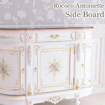
・スツール
本棚・ラック
シリー
ル
飾り棚・キャビネット
テイス
ード・サイドボード
ドレッサー
玄関・