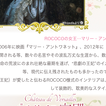
ROCOCOの女王…マリー・ア
006年に映画『マリー・アントワネット』、2012年
開される等、数々の名言やその波乱万丈な生涯から、数
命の荒波にのまれ壮絶な最期を遂げ、‟悲劇の王妃”の
等、現代に伝え残されたものも多かったの
王妃）が愛したと伝わるROCOCO様式のインテリア
して装飾的、耽美的なスタイ