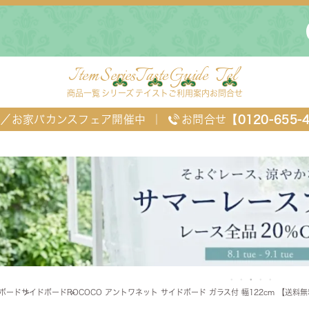
Item
Series
Taste
Guide
Tel
商品一覧
シリーズ
テイスト
ご利用案内
お問合せ
FF／お家バカンスフェア開催中
｜
お問合せ
【0120-655-
ングセット
デスク・ワゴン・スクリーン
ベッド
Vボード
サイドボード
ROCOCO アントワネット サイドボード ガラス付 幅122cm 【送料
チェスト
TEL