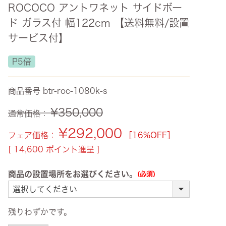
ROCOCO アントワネット サイドボー
ズ・オリジナル
ド ガラス付 幅122cm 【送料無料/設置
ト
サービス付】
その他収納
P5倍
商品番号
btr-roc-1080k-s
¥
350,000
通常価格：
¥
292,000
フェア価格：
［16%OFF］
[
14,600
ポイント進呈 ]
商品の設置場所をお選びください。
(必須)
残りわずかです。