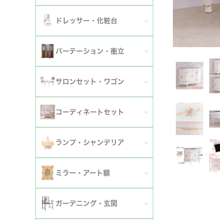
ダイニングチェア
セット
パーソナルチェア
幅～120cm
伸長式・エクステンションテーブル
セット
全てのデスク
ドレッサー・化粧台
幅151cm以上
ワゴン
ファブリックチェア
幅121～150cm
こたつ・こたつテーブル
セット
全てのドレッサー
2段
パーテーション・衝立
革・レザー・合皮チェア
幅151cm～
セット
スツール・収納スツール
3段
全てのパーテーション・衝立
スツール・収納スツール・ベンチ
サロンセット・ワゴン
セット
セット
4段
セット
セット
サロンセット
コーディネートセット
5段以上
サイドテーブル・カフェテーブル
全てのコーディネートセット
ランプ・シャンデリア
セット
サロンチェア
全てのランプ・シャンデリア
ミラー・アート額
ワゴン
ランプ
ミラー
ガーデニング・玄関
コンソールテーブル
シャンデリア・天井照明