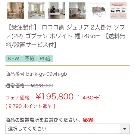
【受注製作】 ロココ調 ジュリア 2人掛け ソフ
ァ(2P) ゴブラン ホワイト 幅148cm 【送料無
料/設置サービス付】
NEW
予約
P5倍
商品番号
btr-k-gs-09wh-gb
通常価格：
¥
228,000
¥
195,800
フェア価格：
［14%OFF］
[
9,790
ポイント進呈 ]
商品の設置場所をお選びください。
(必須)