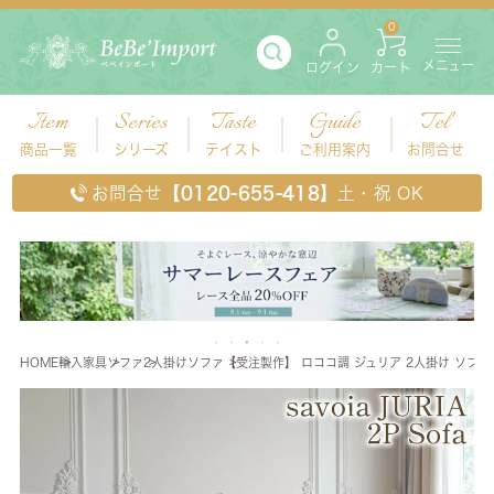
0
メニュー
ログイン
カート
Item
Series
Taste
Guide
Tel
商品一覧
シリーズ
テイスト
ご利用案内
お問合せ
お問合せ
【0120-655-418】
土・祝 OK
HOME
輸入家具
ソファ
2人掛けソファ
【受注製作】 ロココ調 ジュリア 2人掛け ソファ(