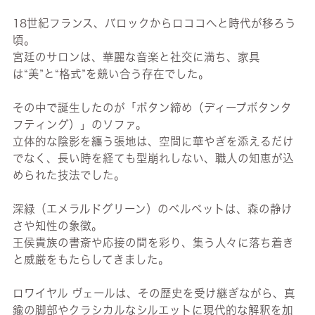
18世紀フランス、バロックからロココへと時代が移ろう
頃。
宮廷のサロンは、華麗な音楽と社交に満ち、家具
は“美”と“格式”を競い合う存在でした。
その中で誕生したのが「ボタン締め（ディープボタンタ
フティング）」のソファ。
立体的な陰影を纏う張地は、空間に華やぎを添えるだけ
でなく、長い時を経ても型崩れしない、職人の知恵が込
められた技法でした。
深緑（エメラルドグリーン）のベルベットは、森の静け
さや知性の象徴。
王侯貴族の書斎や応接の間を彩り、集う人々に落ち着き
と威厳をもたらしてきました。
ロワイヤル ヴェールは、その歴史を受け継ぎながら、真
鍮の脚部やクラシカルなシルエットに現代的な解釈を加