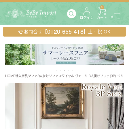
0
メニュー
ログイン
カート
お問合せ
【0120-655-418】
土・祝 OK
HOME
輸入家具
ソファ
3人掛けソファ
ロワイヤル ヴェール 3人掛けソファ(3P) ベルベ