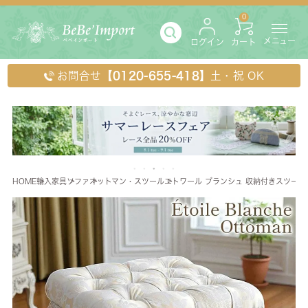
0
メニュー
ログイン
カート
お問合せ
【0120-655-418】
土・祝 OK
HOME
輸入家具
ソファ
オットマン・スツール
エトワール ブランシュ 収納付きスツール(