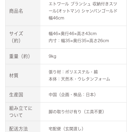
エトワール ブランシュ 収納付きスツ
商品名
ール(オットマン) シャンパンゴールド
幅46cm
サイズ
幅46×奥行46×高さ43cm
（約）
内寸：幅35×奥行35×高さ26cm
重量（約）
9kg
張り材：ポリエステル・綿
材質
本体：天然木・ウレタンフォーム
生産国
中国（企画・検品：日本）
組み立てに
脚の取り付け有り（工具不要）
ついて
配送方法
宅配便（玄関渡し）