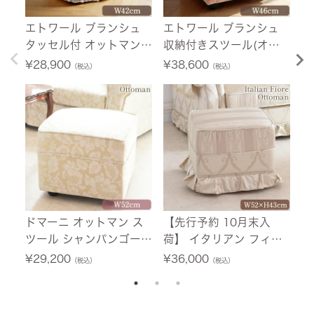
エトワール ブランシュ
エトワール ブランシュ
ド
タッセル付 オットマン
収納付きスツール(オッ
ツ
スツール ドマーニ シャ
トマン) ボニータ ピンク
【
¥
28,900
¥
38,600
¥
（税込）
（税込）
ンパンゴールド 幅42cm
幅46cm 【送料無料】
【送料無料】
ドマーニ オットマン ス
【先行予約 10月末入
ジ
ツール シャンパンゴール
荷】 イタリアン フィオ
納
ド 幅52cm 【送料無料】
ーレ オットマン スツー
y
¥
29,200
¥
36,000
¥
（税込）
（税込）
[Y]
ル アイボリー 幅52cm
ア
【送料無料】 [Y]