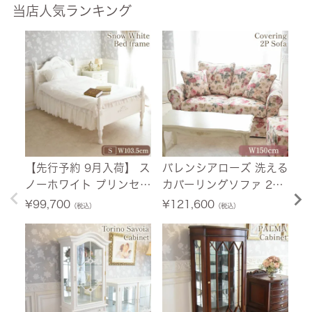
当店人気ランキング
【先行予約 9月入荷】 ス
バレンシアローズ 洗える
【
ノーホワイト プリンセス
カバーリングソファ 2人
荷
シングルベッド ホワイト
掛け(2P) 薔薇 幅150cm
ニ
¥
99,700
¥
121,600
¥
（税込）
（税込）
幅103.5cm 【送料無料/
【送料無料/設置サービ
ホ
設置サービス付】
ス付】
料
付