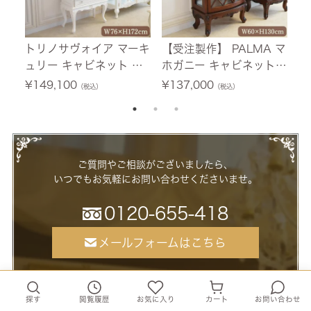
トリノサヴォイア マーキ
【受注製作】 PALMA マ
フ
ュリー キャビネット ホ
ホガニー キャビネット
テ
ワイト 幅76cm 【送料無
幅60cm 【送料無料/設
0
¥
149,100
¥
137,000
¥
（税込）
（税込）
料/設置サービス付】
置サービス付】
ー
ご質問やご相談がございましたら、
いつでもお気軽にお問い合わせくださいませ。
0120-655-418
メールフォームはこちら
【営業時間】10:00 ～ 17:00（日曜定休）
ご注文は24時間年中無休で受け付けております。
探す
閲覧履歴
お気に入り
カート
お問い合わせ