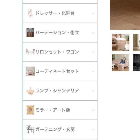
ダイニングチェア
セット
パーソナルチェア
幅～120cm
伸長式・エクステンションテーブル
セット
全てのデスク
ドレッサー・化粧台
幅151cm以上
ワゴン
ファブリックチェア
幅121～150cm
こたつ・こたつテーブル
セット
全てのドレッサー
2段
パーテーション・衝立
革・レザー・合皮チェア
幅151cm～
セット
スツール・収納スツール
3段
全てのパーテーション・衝立
スツール・収納スツール・ベンチ
サロンセット・ワゴン
セット
セット
4段
セット
セット
サロンセット
コーディネートセット
5段以上
サイドテーブル・カフェテーブル
全てのコーディネートセット
ランプ・シャンデリア
セット
サロンチェア
全てのランプ・シャンデリア
ミラー・アート額
ワゴン
ランプ
ミラー
ガーデニング・玄関
コンソールテーブル
シャンデリア・天井照明