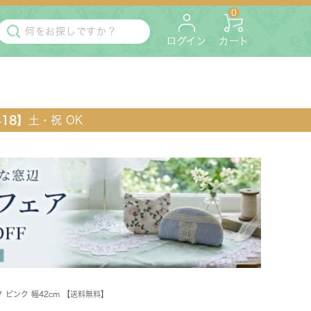
0
ログイン
カート
418】
土・祝 OK
・マットレス
ペット用
 ピンク 幅42cm 【送料無料】
ラック・コンソール・花台