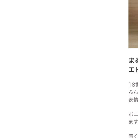
サヴォイア・ジュリア
サヴォイア・マリナ
トリノサヴォイア
ミラノ・クラシック・モダン
ま
エ
チェスターフィールド
1
アンリヴェルデ
ふ
表
パルマ
ボ
クイーンアン・クラシック
ます
ジョージアン・アンティーク
置