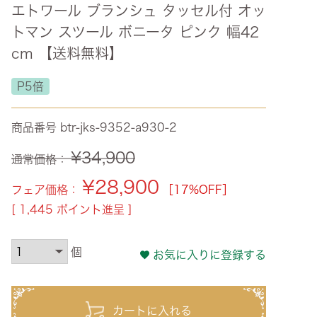
エトワール ブランシュ タッセル付 オッ
ズ・オリジナル
トマン スツール ボニータ ピンク 幅42
ト
cm 【送料無料】
その他収納
P5倍
商品番号
btr-jks-9352-a930-2
¥
34,900
通常価格：
¥
28,900
フェア価格：
［17%OFF］
[
1,445
ポイント進呈 ]
お気に入りに登録する
カートに入れる