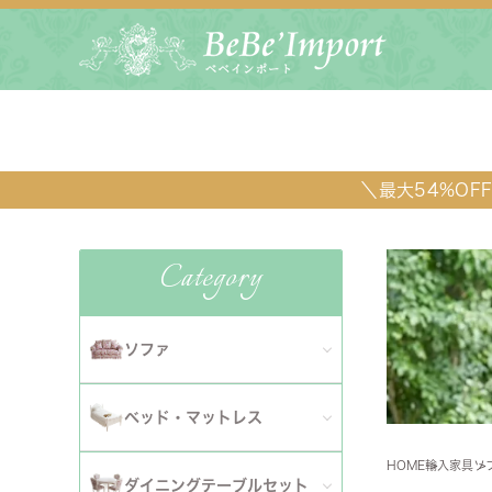
＼最大54%O
Category
ソファ
全てのソファ
ベッド・マットレス
ダイニ
1人掛けソファ
HOME
輸入家具
ソ
全てのベッド・マットレス
ソファ
ダイニングテーブルセット