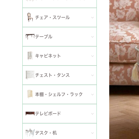
2人掛けソファ
チェア
セミシングルベッド
全てのダイニングテーブルセット
チェア・スツール
テーブ
3人掛けソファ
シングルベッド
2人用ダイニングテーブルセット
TVボ
全てのチェア
テーブル
カウチソファ
セミダブルベッド
4人用ダイニングテーブルセット
ダイニングチェア
全てのテーブル
オットマン・スツール
キャビネット
ダブルベッド
6人用ダイニングテーブルセット
アームチェア
ダイニングテーブル
ファブリックソファ
キャビネット・カップボード
ワイドダブルベッド
チェスト・タンス
伸長式テーブルセット
サロンチェア
ローテーブル・センターテーブル
革・レザー・合皮ソファ
サイドボード
クイーンベッド
全てのチェスト・タンス
ファブリックチェアセット
本棚・シェルフ・ラック
デスクチェア・オフィスチェア
サイドテーブル・カフェテーブル
洗えるカバーリングソファ
セット
キングベッド
幅～50cm
革・レザー・合皮チェアセット
全ての本棚・シェルフ・ラック
ロッキングチェア
テレビボード
コンソールテーブル
撥水加工ソファ
セット
幅51～90cm
ダイニングテーブル
ハンガーラック・ポールハンガー
リクライニングチェア
全てのテレビボード
丸テーブル・楕円テーブル
ローテーブル・センターテーブル
デスク・机
マットレス
幅91～150cm