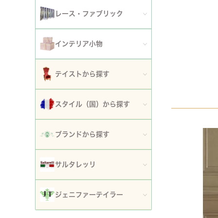
アート額
ガーデンファニチャー
セット
レース・ファブリック
ウォールデコレーション
プランター・鉢カバー
ティッシュボックスカバー・ダストボックス
インテリア小物
時計
ガーデン装飾・置物・オブジェ
ドイリー
ティッシュボックスカバー
テイストから探す
フラワースタンド・花台・コラム
テーブルセンター・ランナー
ダストボックス
ロココ調家具
スタイル（国）から探す
噴水
テーブルクロス
収納・ケース・ディスプレイ
姫系家具
イタリア
ポスト
ブランドから探す
カフェカーテン・カーテン
置物・オブジェ
白家具・ホワイトインテリア
フランス
傘立て
ロココ・アントワネット
クッション・シートクッション・ピロー・カバー
サルタレッリ
写真立て・フォトフレーム
ローズ・花柄家具
フランス近代
玄関エントランス家具
ロココ・プチトリアノン
ソファカバー・マルチカバー・ベッドカバー
全てのサルタレッリ
花瓶・フラワーベース
ジェニファーテイラー
マホガニー家具
イギリス
マット・敷物
スノーホワイト・プチロココ
コースター・ランチョンマット
アートフラワー・グリーン