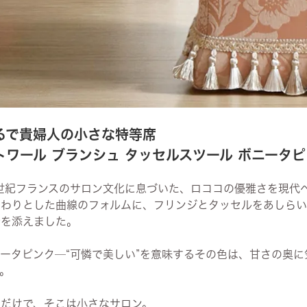
るで貴婦人の小さな特等席
トワール ブランシュ タッセルスツール ボニータ
8世紀フランスのサロン文化に息づいた、ロココの優雅さを現代
んわりとした曲線のフォルムに、フリンジとタッセルをあしらい
情を添えました。
ニータピンク─“可憐で美しい”を意味するその色は、甘さの奥
。
くだけで、そこは小さなサロン。