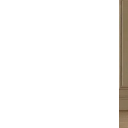
全てのジェニファーテイラー
猫脚家具
ヨーロピアン・ガーデン
ステラリボン
敷物・マット・ラグ・カーペット
時計
フレンチ家具
マリーテレーズ
ファッション雑貨
カフェカーテン
イタリア家具
ロワイヤル・クラシック
その他
ダイニング・キッチン用品
英国調家具
エトワールブランシュ
バス・トイレ・サニタリー用品
パリ・アパルトメント
アールヌーヴォー
フレンチ・カントリー
ホワイトプリンセス
フィレンツェ・クラシック