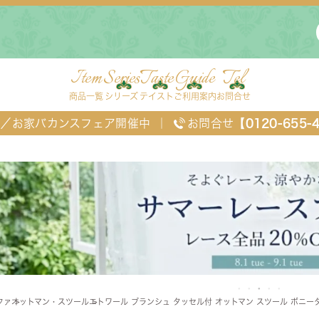
Item
Series
Taste
Guide
Tel
商品一覧
シリーズ
テイスト
ご利用案内
お問合せ
FF／お家バカンスフェア開催中
｜
お問合せ
【0120-655-
ングセット
デスク・ワゴン・スクリーン
ベッド
ファ
オットマン・スツール
エトワール ブランシュ タッセル付 オットマン スツール ボニータ
チェスト
TEL