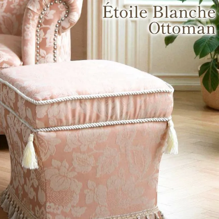
・スツール
本棚・ラック
シリー
ル
飾り棚・キャビネット
テイス
ード・サイドボード
ドレッサー
玄関・