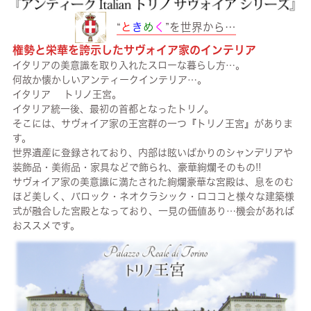
“
と
き
め
く
”を世界から…
権勢と栄華を誇示したサヴォイア家のインテリア
イタリアの美意識を取り入れたスローな暮らし方…。
何故か懐かしいアンティークインテリア…。
イタリア トリノ王宮。
イタリア統一後、最初の首都となったトリノ。
そこには、サヴォイア家の王宮群の一つ『トリノ王宮』がありま
す。
世界遺産に登録されており、内部は眩いばかりのシャンデリアや
装飾品・美術品・家具などで飾られ、豪華絢爛そのもの!!
サヴォイア家の美意識に満たされた絢爛豪華な宮殿は、息をのむ
ほど美しく、バロック・ネオクラシック・ロココと様々な建築様
式が融合した宮殿となっており、一見の価値あり…機会があれば
おススメです。