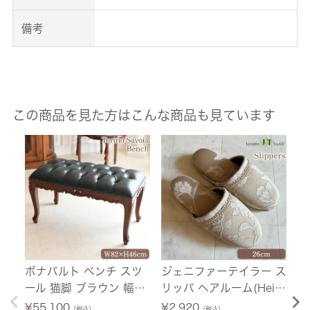
備考
この商品を見た方はこんな商品も見ています
ボナパルト ベンチ スツ
ジェニファーテイラー ス
イ
ール 猫脚 ブラウン 幅82
リッパ ヘアルーム(Heirl
フ
cm 【送料無料】 [Y]
oom) 26cm
ダ
¥
55,100
¥
2,920
¥
（税込）
（税込）