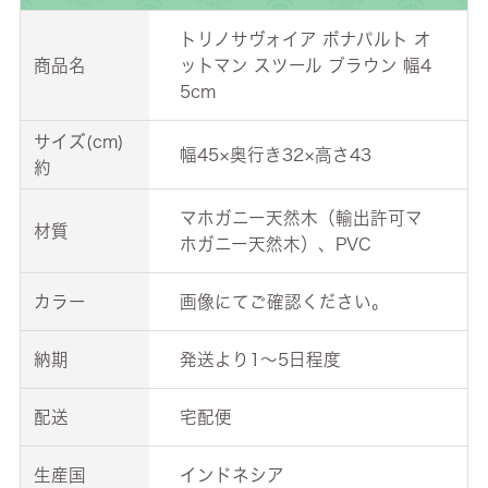
トリノサヴォイア ボナパルト オ
商品名
ットマン スツール ブラウン 幅4
5cm
サイズ(cm)
幅45×奥行き32×高さ43
約
マホガニー天然木（輸出許可マ
材質
ホガニー天然木）、PVC
カラー
画像にてご確認ください。
納期
発送より1～5日程度
配送
宅配便
生産国
インドネシア