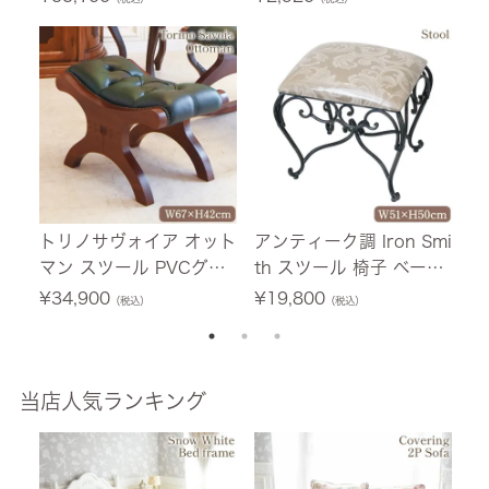
料
トリノサヴォイア オット
アンティーク調 Iron Smi
ジ
マン スツール PVCグリ
th スツール 椅子 ベージ
ス
ーン 幅67cm 【送料無
ュ植物柄 幅51cm 【送料
ー
¥
34,900
¥
19,800
¥
（税込）
（税込）
料】
無料】
-
当店人気ランキング