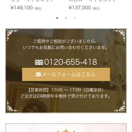
ワイト 幅76cm 【送料無
幅60cm 【送料無料/設
0
¥
149,100
¥
137,000
¥
（税込）
（税込）
料/設置サービス付】
置サービス付】
ー
ご質問やご相談がございましたら、
いつでもお気軽にお問い合わせくださいませ。
0120-655-418
メールフォームはこちら
【営業時間】10:00 ～ 17:00（日曜定休）
ご注文は24時間年中無休で受け付けております。