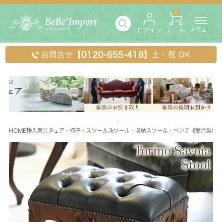
0
メニュー
ログイン
カート
お問合せ
【0120-655-418】
土・祝 OK
HOME
輸入家具
チェア・椅子・スツール
スツール・収納スツール・ベンチ
【受注製作】