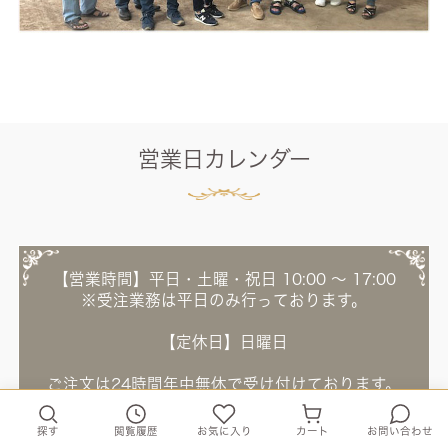
営業日カレンダー
【営業時間】平日・土曜・祝日 10:00 ～ 17:00
※受注業務は平日のみ行っております。
【定休日】日曜日
ご注文は24時間年中無休で受け付けております。
0120-655-418
探す
閲覧履歴
お気に入り
カート
お問い合わせ