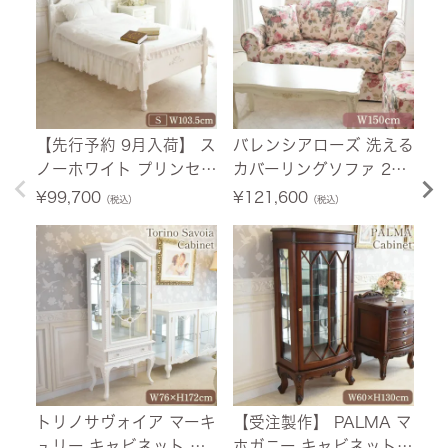
【先行予約 9月入荷】 ス
バレンシアローズ 洗える
【
ノーホワイト プリンセス
カバーリングソファ 2人
荷
シングルベッド ホワイト
掛け(2P) 薔薇 幅150cm
ニ
¥
99,700
¥
121,600
¥
（税込）
（税込）
幅103.5cm 【送料無料/
【送料無料/設置サービ
ホ
設置サービス付】
ス付】
料
付
トリノサヴォイア マーキ
【受注製作】 PALMA マ
フ
ュリー キャビネット ホ
ホガニー キャビネット
テ