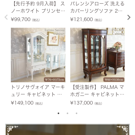
【先行予約 9月入荷】 ス
バレンシアローズ 洗える
【
ノーホワイト プリンセス
カバーリングソファ 2人
荷
シングルベッド ホワイト
掛け(2P) 薔薇 幅150cm
ニ
¥
99,700
¥
121,600
¥
（税込）
（税込）
幅103.5cm 【送料無料/
【送料無料/設置サービ
ホ
設置サービス付】
ス付】
料
付
トリノサヴォイア マーキ
【受注製作】 PALMA マ
フ
ュリー キャビネット ホ
ホガニー キャビネット
テ
ワイト 幅76cm 【送料無
幅60cm 【送料無料/設
0
¥
149,100
¥
137,000
¥
（税込）
（税込）
料/設置サービス付】
置サービス付】
ー