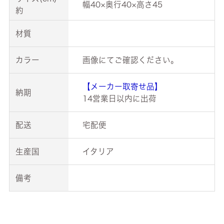
幅40×奥行40×高さ45
約
材質
カラー
画像にてご確認ください。
【メーカー取寄せ品】
納期
14営業日以内に出荷
配送
宅配便
生産国
イタリア
備考