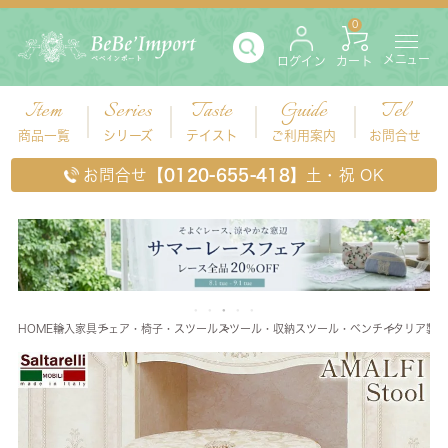
0
メニュー
ログイン
カート
Item
Series
Taste
Guide
Tel
商品一覧
シリーズ
テイスト
ご利用案内
お問合せ
お問合せ
【0120-655-418】
土・祝 OK
HOME
輸入家具
チェア・椅子・スツール
スツール・収納スツール・ベンチ
イタリア製 