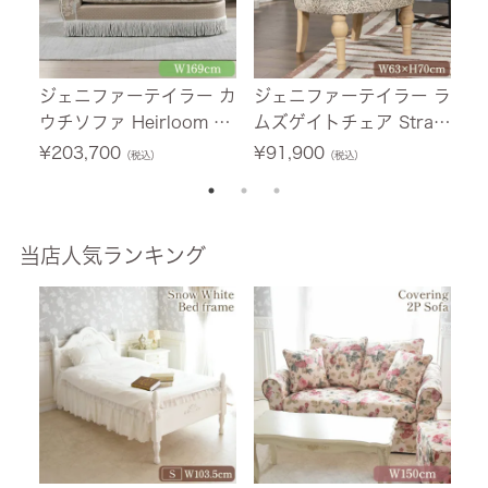
ジェニファーテイラー カ
ジェニファーテイラー ラ
ジ
ウチソファ Heirloom ベ
ムズゲイトチェア Straw
ッ
ージュ 幅169cm 【送料
berry Thief-GR 1人掛け
グ
¥
203,700
¥
91,900
¥
（税込）
（税込）
無料/設置サービス付】
幅63cm 【送料無料】
【
当店人気ランキング