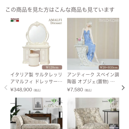
この商品を見た方はこんな商品も見ています
イタリア製 サルタレッリ
アンティーク スペイン調
イ
アマルフィ ドレッサー
陶器 オブジェ(置物) ホ
フ
アイボリー 幅120cm
ルンレディー 高さ33cm
ラ
¥
348,900
¥
7,580
¥
（税込）
（税込）
【送料無料/設置サービ
【送料無料】 [Y]
【
ス付】