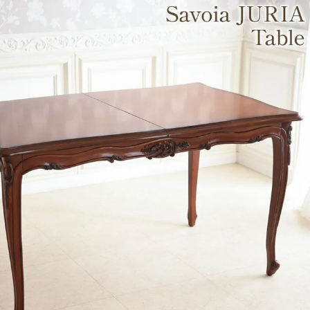
・スツール
本棚・ラック
シリー
ル
飾り棚・キャビネット
テイス
ード・サイドボード
ドレッサー
玄関・