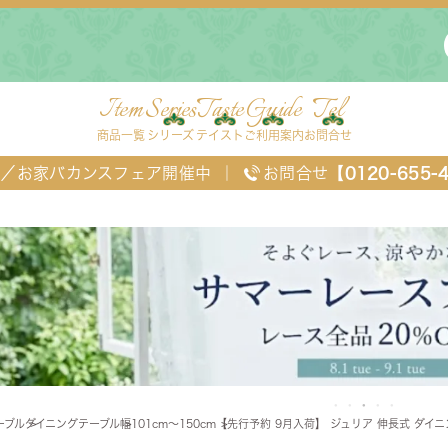
Item
Series
Taste
Guide
Tel
商品一覧
シリーズ
テイスト
ご利用案内
お問合せ
FF／お家バカンスフェア開催中
｜
お問合せ
【0120-655-
ングセット
デスク・ワゴン・スクリーン
ベッド
ーブル
ダイニングテーブル
幅101cm～150cm
【先行予約 9月入荷】 ジュリア 伸長式 ダイニ
チェスト
TEL