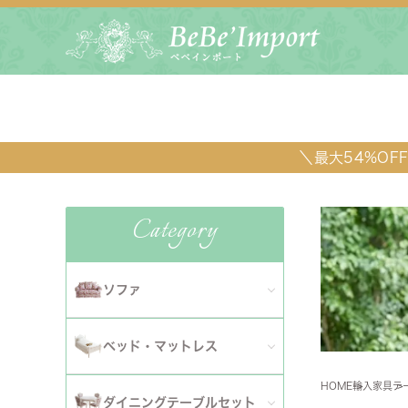
＼最大54%O
Category
ソファ
全てのソファ
ベッド・マットレス
ダイニ
1人掛けソファ
HOME
輸入家具
テ
全てのベッド・マットレス
ソファ
ダイニングテーブルセット