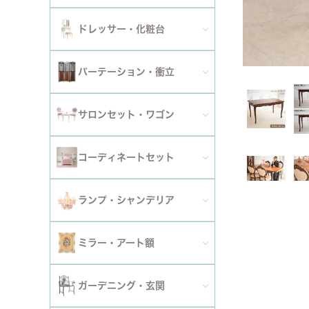
ダイニングチェア
セット
パーソナルチェア
幅～120cm
伸長式・エクステンションテーブル
セット
全てのデスク
ドレッサー・化粧台
幅151cm以上
ワゴン
ファブリックチェア
幅121～150cm
こたつ・こたつテーブル
セット
全てのドレッサー
2段
パーテーション・衝立
革・レザー・合皮チェア
幅151cm～
セット
スツール・収納スツール
3段
全てのパーテーション・衝立
スツール・収納スツール・ベンチ
サロンセット・ワゴン
セット
セット
4段
セット
セット
サロンセット
コーディネートセット
5段以上
サイドテーブル・カフェテーブル
全てのコーディネートセット
ランプ・シャンデリア
セット
サロンチェア
全てのランプ・シャンデリア
ミラー・アート額
ワゴン
ランプ
ミラー
ガーデニング・玄関
コンソールテーブル
シャンデリア・天井照明