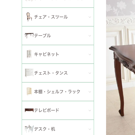
2人掛けソファ
チェア
セミシングルベッド
全てのダイニングテーブルセット
チェア・スツール
テーブ
3人掛けソファ
シングルベッド
2人用ダイニングテーブルセット
TVボ
全てのチェア
テーブル
カウチソファ
セミダブルベッド
4人用ダイニングテーブルセット
ダイニングチェア
全てのテーブル
オットマン・スツール
キャビネット
ダブルベッド
6人用ダイニングテーブルセット
アームチェア
ダイニングテーブル
ファブリックソファ
キャビネット・カップボード
ワイドダブルベッド
チェスト・タンス
伸長式テーブルセット
サロンチェア
ローテーブル・センターテーブル
革・レザー・合皮ソファ
サイドボード
クイーンベッド
全てのチェスト・タンス
ファブリックチェアセット
本棚・シェルフ・ラック
デスクチェア・オフィスチェア
サイドテーブル・カフェテーブル
洗えるカバーリングソファ
セット
キングベッド
幅～50cm
革・レザー・合皮チェアセット
全ての本棚・シェルフ・ラック
ロッキングチェア
テレビボード
コンソールテーブル
撥水加工ソファ
セット
幅51～90cm
ダイニングテーブル
ハンガーラック・ポールハンガー
リクライニングチェア
全てのテレビボード
丸テーブル・楕円テーブル
ローテーブル・センターテーブル
デスク・机
マットレス
幅91～150cm