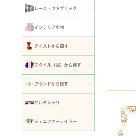
アート額
ガーデンファニチャー
セット
レース・ファブリック
ウォールデコレーション
プランター・鉢カバー
ティッシュボックスカバー・ダストボックス
インテリア小物
時計
ガーデン装飾・置物・オブジェ
ドイリー
ティッシュボックスカバー
テイストから探す
フラワースタンド・花台・コラム
テーブルセンター・ランナー
ダストボックス
ロココ調家具
スタイル（国）から探す
噴水
テーブルクロス
収納・ケース・ディスプレイ
姫系家具
イタリア
ポスト
ブランドから探す
カフェカーテン・カーテン
置物・オブジェ
白家具・ホワイトインテリア
フランス
傘立て
ロココ・アントワネット
クッション・シートクッション・ピロー・カバー
サルタレッリ
写真立て・フォトフレーム
ローズ・花柄家具
フランス近代
玄関エントランス家具
ロココ・プチトリアノン
ソファカバー・マルチカバー・ベッドカバー
全てのサルタレッリ
花瓶・フラワーベース
ジェニファーテイラー
マホガニー家具
イギリス
マット・敷物
スノーホワイト・プチロココ
コースター・ランチョンマット
アートフラワー・グリーン