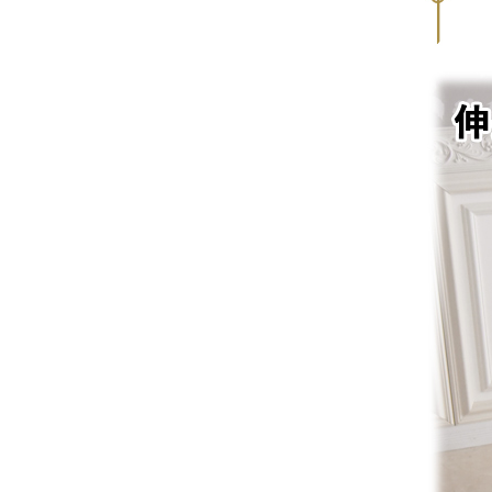
全てのジェニファーテイラー
猫脚家具
ヨーロピアン・ガーデン
ステラリボン
敷物・マット・ラグ・カーペット
時計
フレンチ家具
マリーテレーズ
ファッション雑貨
カフェカーテン
イタリア家具
ロワイヤル・クラシック
その他
ダイニング・キッチン用品
英国調家具
エトワールブランシュ
バス・トイレ・サニタリー用品
パリ・アパルトメント
アールヌーヴォー
フレンチ・カントリー
ホワイトプリンセス
フィレンツェ・クラシック