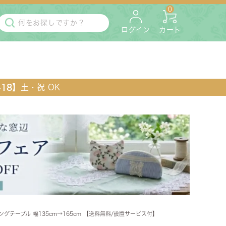
0
ログイン
カート
418】
土・祝 OK
・マットレス
ペット用
ングテーブル 幅135cm→165cm 【送料無料/設置サービス付】
ラック・コンソール・花台