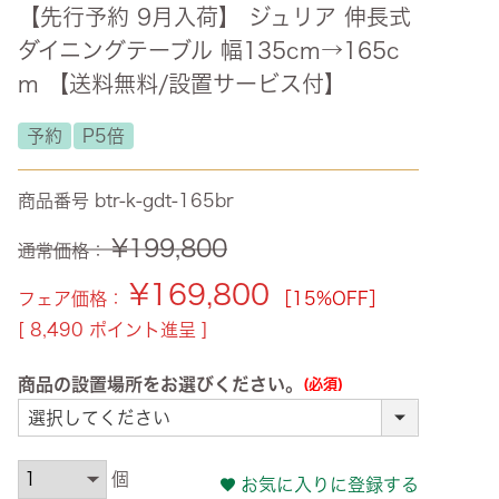
【先行予約 9月入荷】 ジュリア 伸長式
ズ・オリジナル
ダイニングテーブル 幅135cm→165c
ト
m 【送料無料/設置サービス付】
その他収納
予約
P5倍
商品番号
btr-k-gdt-165br
¥
199,800
通常価格：
¥
169,800
フェア価格：
［15%OFF］
[
8,490
ポイント進呈 ]
商品の設置場所をお選びください。
(必須)
お気に入りに登録する