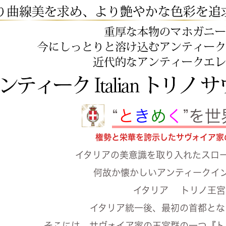
“
と
き
め
く
”を
権勢と栄華を誇示したサヴォイア家
イタリアの美意識を取り入れたスロ
何故か懐かしいアンティークイ
イタリア トリノ王宮
イタリア統一後、最初の首都とな
そこには、サヴォイア家の王宮群の一つ『ト