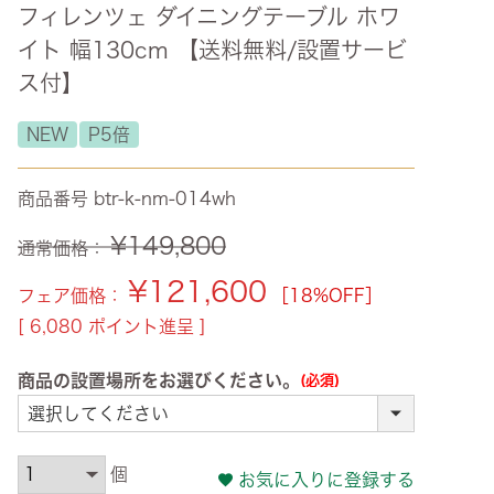
フィレンツェ ダイニングテーブル ホワ
ズ・オリジナル
イト 幅130cm 【送料無料/設置サービ
ト
ス付】
その他収納
NEW
P5倍
商品番号
btr-k-nm-014wh
¥
149,800
通常価格：
¥
121,600
フェア価格：
［18%OFF］
[
6,080
ポイント進呈 ]
商品の設置場所をお選びください。
(必須)
お気に入りに登録する