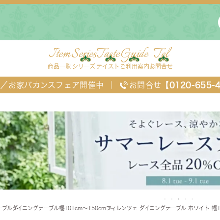
Item
Series
Taste
Guide
Tel
商品一覧
シリーズ
テイスト
ご利用案内
お問合せ
FF／お家バカンスフェア開催中
｜
お問合せ
【0120-655-
ングセット
デスク・ワゴン・スクリーン
ベッド
ーブル
ダイニングテーブル
幅101cm～150cm
フィレンツェ ダイニングテーブル ホワイト 幅1
チェスト
TEL