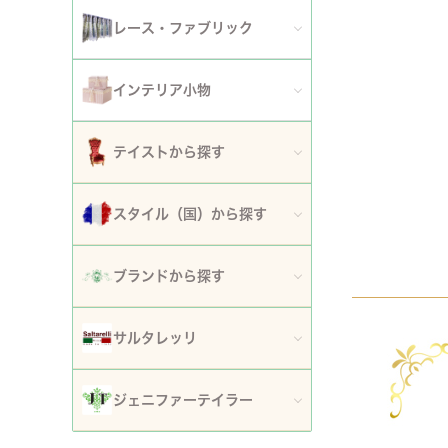
アート額
ガーデンファニチャー
セット
レース・ファブリック
ウォールデコレーション
プランター・鉢カバー
ティッシュボックスカバー・ダストボックス
インテリア小物
時計
ガーデン装飾・置物・オブジェ
ドイリー
ティッシュボックスカバー
テイストから探す
フラワースタンド・花台・コラム
テーブルセンター・ランナー
ダストボックス
ロココ調家具
スタイル（国）から探す
噴水
テーブルクロス
収納・ケース・ディスプレイ
姫系家具
イタリア
ポスト
ブランドから探す
カフェカーテン・カーテン
置物・オブジェ
白家具・ホワイトインテリア
フランス
傘立て
ロココ・アントワネット
クッション・シートクッション・ピロー・カバー
サルタレッリ
写真立て・フォトフレーム
ローズ・花柄家具
フランス近代
玄関エントランス家具
ロココ・プチトリアノン
ソファカバー・マルチカバー・ベッドカバー
全てのサルタレッリ
花瓶・フラワーベース
ジェニファーテイラー
マホガニー家具
イギリス
マット・敷物
スノーホワイト・プチロココ
コースター・ランチョンマット
アートフラワー・グリーン