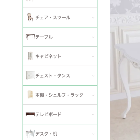
2人掛けソファ
チェア
セミシングルベッド
全てのダイニングテーブルセット
チェア・スツール
テーブ
3人掛けソファ
シングルベッド
2人用ダイニングテーブルセット
TVボ
全てのチェア
テーブル
カウチソファ
セミダブルベッド
4人用ダイニングテーブルセット
ダイニングチェア
全てのテーブル
オットマン・スツール
キャビネット
ダブルベッド
6人用ダイニングテーブルセット
アームチェア
ダイニングテーブル
ファブリックソファ
キャビネット・カップボード
ワイドダブルベッド
チェスト・タンス
伸長式テーブルセット
サロンチェア
ローテーブル・センターテーブル
革・レザー・合皮ソファ
サイドボード
クイーンベッド
全てのチェスト・タンス
ファブリックチェアセット
本棚・シェルフ・ラック
デスクチェア・オフィスチェア
サイドテーブル・カフェテーブル
洗えるカバーリングソファ
セット
キングベッド
幅～50cm
革・レザー・合皮チェアセット
全ての本棚・シェルフ・ラック
ロッキングチェア
テレビボード
コンソールテーブル
撥水加工ソファ
セット
幅51～90cm
ダイニングテーブル
ハンガーラック・ポールハンガー
リクライニングチェア
全てのテレビボード
丸テーブル・楕円テーブル
ローテーブル・センターテーブル
デスク・机
マットレス
幅91～150cm