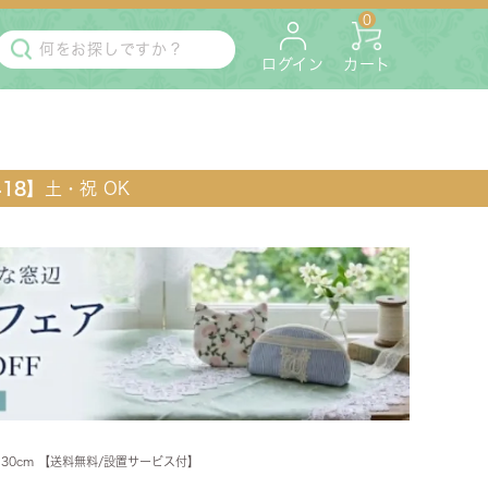
0
ログイン
カート
418】
土・祝 OK
・マットレス
ペット用
30cm 【送料無料/設置サービス付】
ラック・コンソール・花台