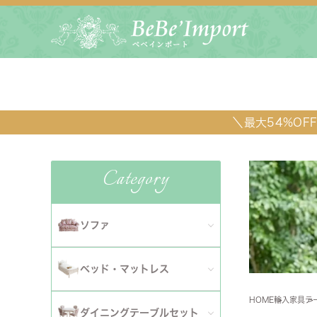
＼最大54%O
Category
ソファ
全てのソファ
ベッド・マットレス
ダイニ
1人掛けソファ
HOME
輸入家具
テ
全てのベッド・マットレス
ソファ
ダイニングテーブルセット