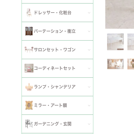
ダイニングチェア
セット
パーソナルチェア
幅～120cm
伸長式・エクステンションテーブル
セット
全てのデスク
ドレッサー・化粧台
幅151cm以上
ワゴン
ファブリックチェア
幅121～150cm
こたつ・こたつテーブル
セット
全てのドレッサー
2段
パーテーション・衝立
革・レザー・合皮チェア
幅151cm～
セット
スツール・収納スツール
3段
全てのパーテーション・衝立
スツール・収納スツール・ベンチ
サロンセット・ワゴン
セット
セット
4段
セット
セット
サロンセット
コーディネートセット
5段以上
サイドテーブル・カフェテーブル
全てのコーディネートセット
ランプ・シャンデリア
セット
サロンチェア
全てのランプ・シャンデリア
ミラー・アート額
ワゴン
ランプ
ミラー
ガーデニング・玄関
コンソールテーブル
シャンデリア・天井照明