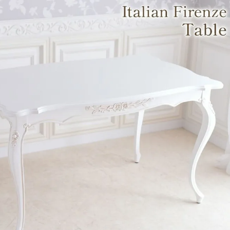
・スツール
本棚・ラック
シリー
ル
飾り棚・キャビネット
テイス
ード・サイドボード
ドレッサー
玄関・