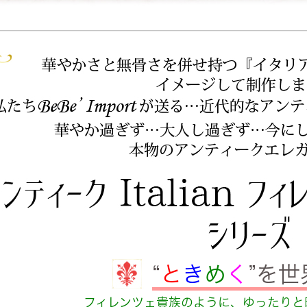
“
と
き
め
く
”を
フィレンツェ貴族のように、ゆったりと