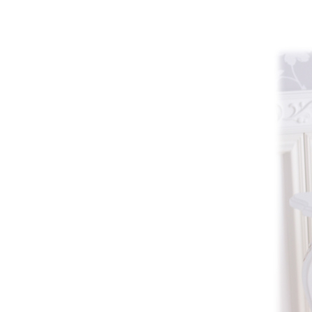
全てのジェニファーテイラー
猫脚家具
ヨーロピアン・ガーデン
ステラリボン
敷物・マット・ラグ・カーペット
時計
フレンチ家具
マリーテレーズ
ファッション雑貨
カフェカーテン
イタリア家具
ロワイヤル・クラシック
その他
ダイニング・キッチン用品
英国調家具
エトワールブランシュ
バス・トイレ・サニタリー用品
パリ・アパルトメント
アールヌーヴォー
フレンチ・カントリー
ホワイトプリンセス
フィレンツェ・クラシック