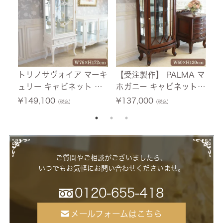
トリノサヴォイア マーキ
【受注製作】 PALMA マ
フ
ュリー キャビネット ホ
ホガニー キャビネット
テ
ワイト 幅76cm 【送料無
幅60cm 【送料無料/設
0
¥
149,100
¥
137,000
¥
（税込）
（税込）
料/設置サービス付】
置サービス付】
ー
ご質問やご相談がございましたら、
いつでもお気軽にお問い合わせくださいませ。
0120-655-418
メールフォームはこちら