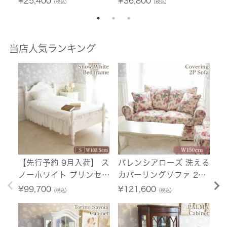
¥
25,400
¥
36,800
¥
（税込）
（税込）
無
当店人気ランキング
【先行予約 9月入荷】 ス
バレンシアローズ 洗える
【
ノーホワイト プリンセス
カバーリングソファ 2人
荷
シングルベッド ホワイト
掛け(2P) 薔薇 幅150cm
ニ
¥
99,700
¥
121,600
¥
（税込）
（税込）
幅103.5cm 【送料無料/
【送料無料/設置サービ
ホ
設置サービス付】
ス付】
料
付