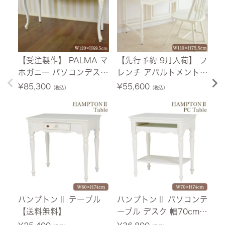
【受注製作】 PALMA マ
【先行予約 9月入荷】 フ
ヴ
ホガニー パソコンデスク
レンチ アパルトメント
ー
ホワイト 幅120cm 【送
デスク 幅110cm 【送料
ー
¥
85,300
¥
55,600
¥
（税込）
（税込）
料無料】 [Y]
無料】
【
ハンプトンⅡ テーブル
ハンプトンⅡ パソコンテ
ハ
【送料無料】
ーブル デスク 幅70cm
テ
【送料無料】
ホ