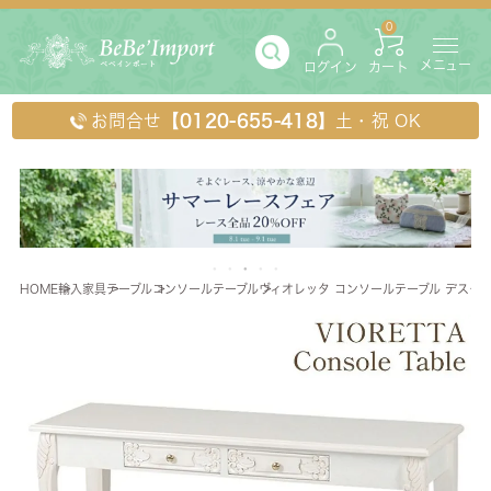
0
メニュー
ログイン
カート
お問合せ
【0120-655-418】
土・祝 OK
HOME
輸入家具
テーブル
コンソールテーブル
ヴィオレッタ コンソールテーブル デスク 