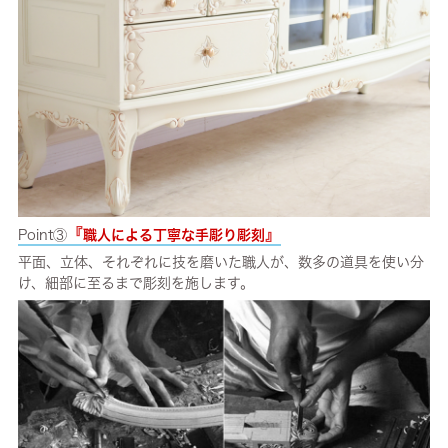
『
』
Point③
職人による丁寧な手彫り彫刻
平面、立体、それぞれに技を磨いた職人が、数多の道具を使い分
け、細部に至るまで彫刻を施します。