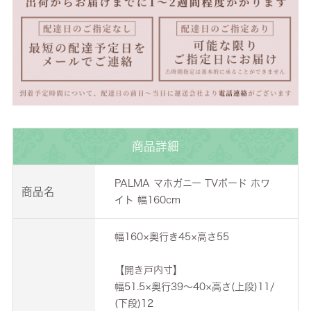
商品詳細
PALMA マホガニー TVボード ホワ
商品名
イト 幅160cm
幅160×奥行き45×高さ55
【開き戸内寸】
幅51.5×奥行39～40×高さ(上段)11/
(下段)12