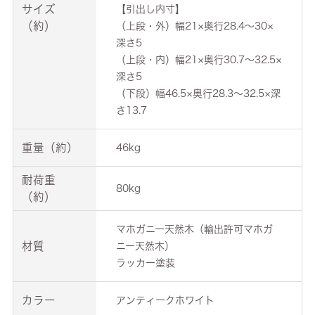
サイズ
【引出し内寸】
（約）
（上段・外）幅21×奥行28.4～30×
深さ5
（上段・内）幅21×奥行30.7～32.5×
深さ5
（下段）幅46.5×奥行28.3～32.5×深
さ13.7
重量（約）
46kg
耐荷重
80kg
（約）
マホガニー天然木（輸出許可マホガ
材質
ニー天然木）
ラッカー塗装
カラー
アンティークホワイト