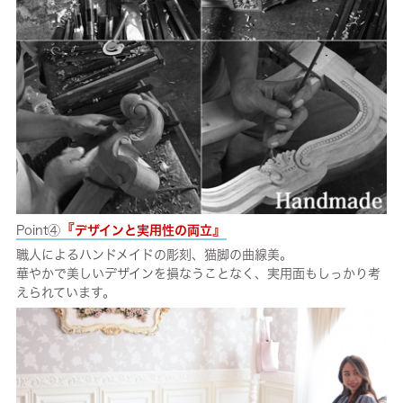
『
』
Point④
デザインと実用性の両立
職人によるハンドメイドの彫刻、猫脚の曲線美。
華やかで美しいデザインを損なうことなく、実用面もしっかり考
えられています。