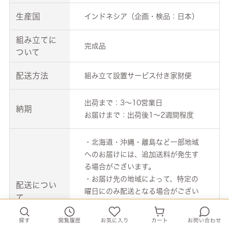
生産国
インドネシア（企画・検品：日本）
組み立てに
完成品
ついて
配送方法
組み立て設置サービス付き家財便
出荷まで：3～10営業日
納期
お届けまで：出荷後1～2週間程度
・北海道・沖縄・離島など一部地域
へのお届けには、追加送料が発生す
る場合がございます。
・お届け先の地域によって、特定の
配送につい
曜日にのみ配送となる場合がござい
て
ます。
・ご希望日がございましたら、通信
探す
閲覧履歴
お気に入り
カート
お問い合わせ
欄にてお知らせください。可能な限