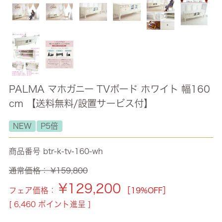
PALMA マホガニー TVボード ホワイト 幅160
cm 【送料無料/設置サービス付】
NEW
P5倍
商品番号
btr-k-tv-160-wh
通常価格：
¥
159,800
¥
129,200
フェア価格：
［19%OFF］
[
6,460
ポイント進呈 ]