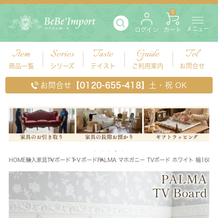
0
メニュー
ログイン
カート
Item
Series
Taste
Guide
Tel
商品一覧
シリーズ
テイスト
ご利用案内
お問合せ
お問合せ
【0120-655-418】
土・祝 OK
HOME
輸入家具
TVボード
ＴＶボード
PALMA マホガニー TVボード ホワイト 幅160