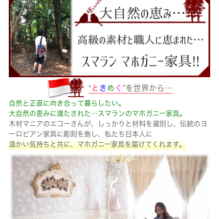
“
と
き
め
く
”を世界から…
自然と正直に向き合って暮らしたい。
大自然の恵みに満たされた…スマランのマホガニー家具。
木材マニアのエコーさんが、しっかりと材料を選別し、伝統のヨ
ーロピアン家具に彫刻を施し、私たち日本人に
温かい気持ちと共に、マホガニー家具を届けてくれます。