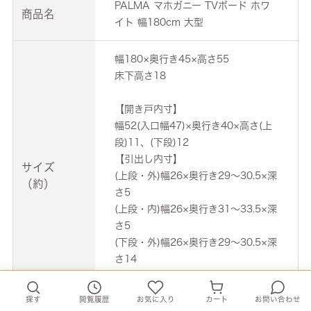
PALMA マホガニー TVボード ホワ
商品名
イト 幅180cm 大型
幅180×奥行き45×高さ55
床下高さ18
【開き戸内寸】
幅52(入口幅47)×奥行き40×高さ(上
段)11、(下段)12
【引出し内寸】
サイズ
(上段・外)幅26×奥行き29～30.5×深
（約）
さ5
(上段・内)幅26×奥行き31～33.5×深
さ5
(下段・外)幅26×奥行き29～30.5×深
さ14
(下段・内)幅26×奥行き31～33.5×深
さ14
探す
閲覧履歴
お気に入り
カート
お問い合わせ