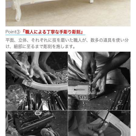
『
』
Point③
職人による丁寧な手彫り彫刻
平面、立体、それぞれに技を磨いた職人が、数多の道具を使い分
け、細部に至るまで彫刻を施します。