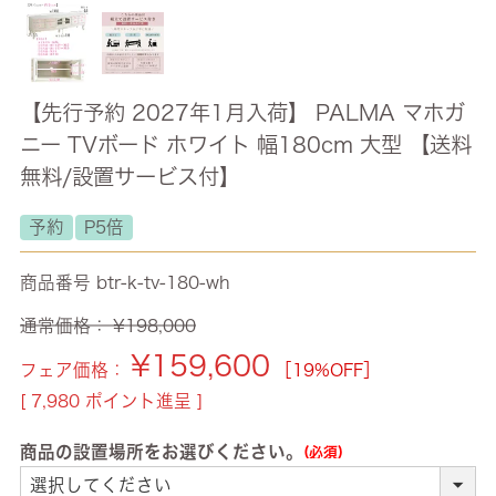
【先行予約 2027年1月入荷】 PALMA マホガ
ニー TVボード ホワイト 幅180cm 大型 【送料
無料/設置サービス付】
予約
P5倍
商品番号
btr-k-tv-180-wh
通常価格：
¥
198,000
¥
159,600
フェア価格：
［19%OFF］
[
7,980
ポイント進呈 ]
商品の設置場所をお選びください。
(必須)