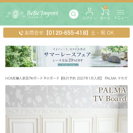
0
メニュー
ログイン
カート
お問合せ
【0120-655-418】
土・祝 OK
HOME
輸入家具
TVボード
ＴＶボード
【先行予約 2027年1月入荷】 PALMA マホガニ