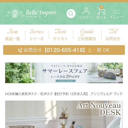
0
メニュー
ログイン
カート
Item
Series
Taste
Guide
Tel
商品一覧
シリーズ
テイスト
ご利用案内
お問合せ
お問合せ
【0120-655-418】
土・祝 OK
HOME
輸入家具
デスク・机
デスク
【先行予約 12月末入荷】 アンリヴェルデ ヴィクトリ