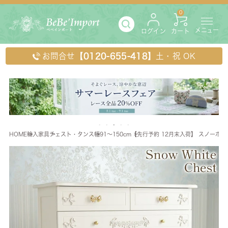
0
メニュー
ログイン
カート
お問合せ
【0120-655-418】
土・祝 OK
HOME
輸入家具
チェスト・タンス
幅91～150cm
【先行予約 12月末入荷】 スノーホワ