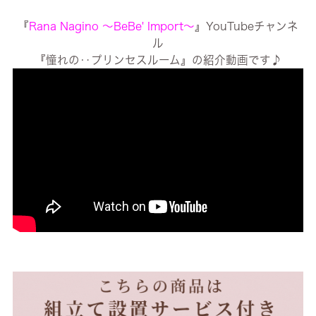
『
Rana Nagino ～BeBe' Import～
』YouTubeチャンネ
ル
『憧れの‥プリンセスルーム』の紹介動画です♪