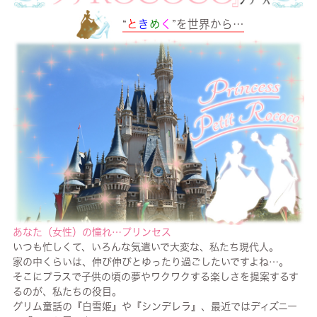
“
と
き
め
く
”を世界から…
あなた（女性）の憧れ…プリンセス
いつも忙しくて、いろんな気遣いで大変な、私たち現代人。
家の中くらいは、伸び伸びとゆったり過ごしたいですよね…。
そこにプラスで子供の頃の夢やワクワクする楽しさを提案するす
るのが、私たちの役目。
グリム童話の『白雪姫』や『シンデレラ』、最近ではディズニー