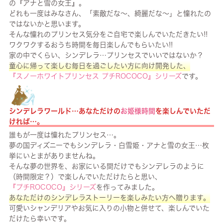
の『アナと雪の女王』。
どれも一度はみなさん、「素敵だな～、綺麗だな～」と憧れたの
ではないかと思います。
そんな憧れのプリンセス気分をご自宅で楽しんでいただきたい!!
ワクワクするおうち時間を毎日楽しんでもらいたい!!
家の中でくらい、シンデレラ…プリンセスでいいではないか？
童心に帰って楽しむ毎日を過ごしたい方に向け開発した、
『スノーホワイトプリンセス プチROCOCO』シリーズ
です。
シンデレラワールド…あなただけの
お姫様時間
を楽しんでいただ
ければ…。
誰もが一度は憧れたプリンセス…。
夢の国ディズニーでもシンデレラ・白雪姫・アナと雪の女王…枚
挙にいとまがありませんね。
そんな夢の世界を、お家にいる間だけでもシンデレラのように
（時間限定？）で楽しんでいただけたらと思い、
『プチROCOCO』シリーズ
を作ってみました。
あなただけのシンデレラストーリーを楽しみたい方へ贈ります。
可愛いシャンデリアやお気に入りの小物と併せて、楽しんでいた
だけたら幸いです。