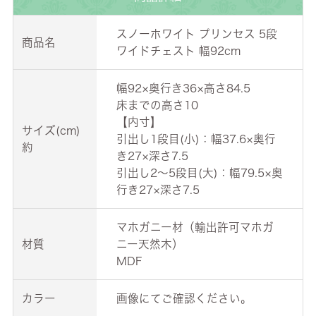
スノーホワイト プリンセス 5段
商品名
ワイドチェスト 幅92cm
幅92×奥行き36×高さ84.5
床までの高さ10
【内寸】
サイズ(cm)
引出し1段目(小)：幅37.6×奥行
約
き27×深さ7.5
引出し2～5段目(大)：幅79.5×奥
行き27×深さ7.5
マホガニー材（輸出許可マホガ
材質
ニー天然木）
MDF
カラー
画像にてご確認ください。