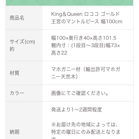
King＆Queen ロココ ゴールド
商品名
王宮のマントルピース 幅100cm
幅100×奥行き40×高さ101.5
サイズ(cm)
棚内寸：(1段目～3段目)幅73×
約
高さ22
マホガニー材（輸出許可マホガ
材質
ニー天然木）
カラー
画像にてご確認ください。
発送より1～2週間程度
※お届け先の地域によっては、
納期
特定の曜日にのみ配送となりま