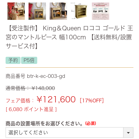
【受注製作】 King＆Queen ロココ ゴールド 王
宮のマントルピース 幅100cm 【送料無料/設置
サービス付】
予約
P5倍
商品番号
btr-k-ec-003-gd
通常価格：
¥
148,000
¥
121,600
フェア価格：
［17%OFF］
[
6,080
ポイント進呈 ]
商品の設置場所をお選びください。
(必須)