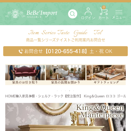
0
メニュー
ログイン
カート
Item
Series
Taste
Guide
Tel
商品一覧
シリーズ
テイスト
ご利用案内
お問合せ
お問合せ
【0120-655-418】
土・祝 OK
HOME
輸入家具
本棚・シェルフ・ラック
【受注製作】 King＆Queen ロココ ゴール