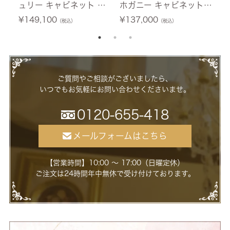
ュリー キャビネット ホ
ホガニー キャビネット
テ
ワイト 幅76cm 【送料無
幅60cm 【送料無料/設
0
¥
149,100
¥
137,000
¥
（税込）
（税込）
料/設置サービス付】
置サービス付】
ー
ご質問やご相談がございましたら、
いつでもお気軽にお問い合わせくださいませ。
0120-655-418
メールフォームはこちら
【営業時間】10:00 ～ 17:00（日曜定休）
ご注文は24時間年中無休で受け付けております。