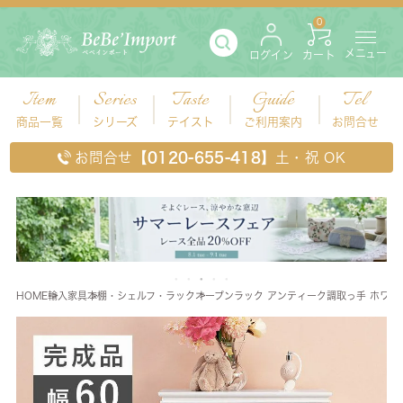
0
メニュー
ログイン
カート
Item
Series
Taste
Guide
Tel
商品一覧
シリーズ
テイスト
ご利用案内
お問合せ
お問合せ
【0120-655-418】
土・祝 OK
HOME
輸入家具
本棚・シェルフ・ラック
オープンラック アンティーク調取っ手 ホワイト