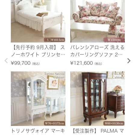
【先行予約 9月入荷】 ス
バレンシアローズ 洗える
【
ノーホワイト プリンセス
カバーリングソファ 2人
荷
シングルベッド ホワイト
掛け(2P) 薔薇 幅150cm
ニ
¥
99,700
¥
121,600
¥
（税込）
（税込）
幅103.5cm 【送料無料/
【送料無料/設置サービ
ホ
設置サービス付】
ス付】
料
付
トリノサヴォイア マーキ
【受注製作】 PALMA マ
フ