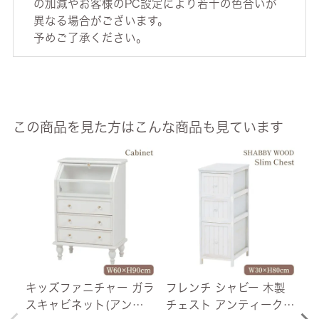
の加減やお客様のPC設定により若干の色合いが
異なる場合がございます。
予めご了承ください。
この商品を見た方はこんな商品も見ています
キッズファニチャー ガラ
フレンチ シャビー 木製
キ
スキャビネット(アンテ
チェスト アンティークホ
ド