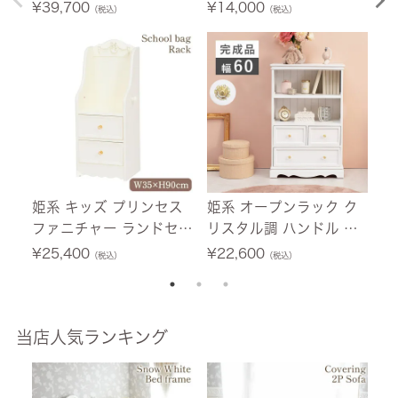
ィークホワイト) 【送料
ワイト 3段 幅30cm 【送
【
¥
39,700
¥
14,000
¥
（税込）
（税込）
無料】
料無料】
姫系 キッズ プリンセス
姫系 オープンラック ク
フ
ファニチャー ランドセル
リスタル調 ハンドル ホ
マ
ラック(ホワイト)幅35c
ワイト 幅60cm 【送料無
ー
¥
25,400
¥
22,600
¥
（税込）
（税込）
m 【送料無料】
料】
【
当店人気ランキング