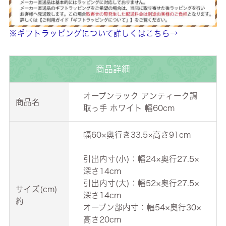
※ギフトラッピングについて詳しくはこちら→
商品詳細
オープンラック アンティーク調
商品名
取っ手 ホワイト 幅60cm
幅60×奥行き33.5×高さ91cm
引出内寸(小)：幅24×奥行27.5×
深さ14cm
引出内寸(大)：幅52×奥行27.5×
サイズ(cm)
深さ14cm
約
オープン部内寸：幅54×奥行30×
高さ20cm