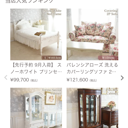
当店人気ランキング
ングレースドイリー ホワ
1
イト 24cmR 花刺繍 ヨー
ア
【先行予約 9月入荷】 ス
バレンシアローズ 洗える
【
ノーホワイト プリンセス
カバーリングソファ 2人
荷
シングルベッド ホワイト
掛け(2P) 薔薇 幅150cm
ニ
¥
99,700
¥
121,600
¥
（税込）
（税込）
幅103.5cm 【送料無料/
【送料無料/設置サービ
ホ
設置サービス付】
ス付】
料
付