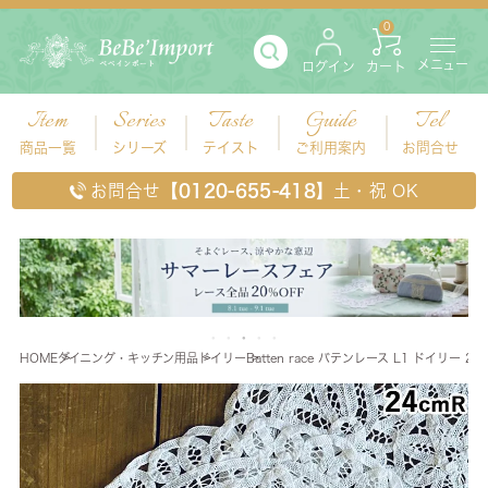
0
メニュー
ログイン
カート
Item
Series
Taste
Guide
Tel
商品一覧
シリーズ
テイスト
ご利用案内
お問合せ
お問合せ
【0120-655-418】
土・祝 OK
HOME
ダイニング・キッチン用品
ドイリー
Batten race バテンレース L1 ドイリー 24