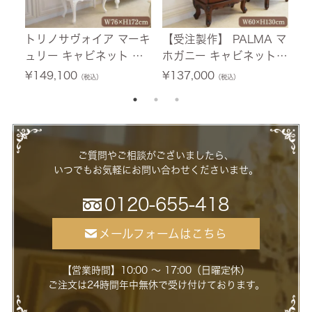
トリノサヴォイア マーキ
【受注製作】 PALMA マ
フ
ュリー キャビネット ホ
ホガニー キャビネット
テ
ワイト 幅76cm 【送料無
幅60cm 【送料無料/設
0
¥
149,100
¥
137,000
¥
（税込）
（税込）
料/設置サービス付】
置サービス付】
ー
ご質問やご相談がございましたら、
いつでもお気軽にお問い合わせくださいませ。
0120-655-418
メールフォームはこちら
【営業時間】10:00 ～ 17:00（日曜定休）
ご注文は24時間年中無休で受け付けております。