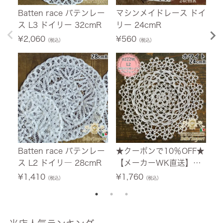
Batten race バテンレー
マシンメイドレース ドイ
B
ス L3 ドイリー 32cmR
リー 24cmR
ス
2
¥
2,060
¥
560
¥
（税込）
（税込）
Batten race バテンレー
★クーポンで10％OFF★
【
ス L2 ドイリ― 28cmR
【メーカーWK直送】レ
ー
ース ドイリー レース布
レ
¥
1,410
¥
1,760
¥
（税込）
（税込）
レース生地 φ24cm 丸ド
イ
イリー 花刺繍レース レ
ー
ース刺繍 軽井沢大城レー
ス
スcollection L2 タティ
レ