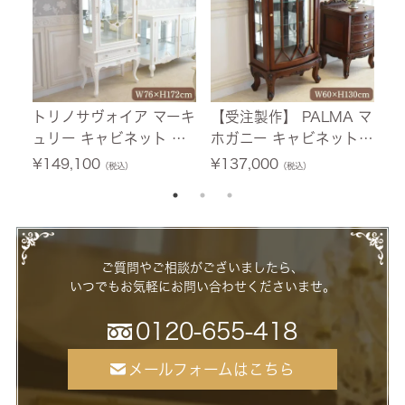
トリノサヴォイア マーキ
【受注製作】 PALMA マ
フ
ュリー キャビネット ホ
ホガニー キャビネット
テ
ワイト 幅76cm 【送料無
幅60cm 【送料無料/設
0
¥
149,100
¥
137,000
¥
（税込）
（税込）
料/設置サービス付】
置サービス付】
ー
ご質問やご相談がございましたら、
いつでもお気軽にお問い合わせくださいませ。
0120-655-418
メールフォームはこちら