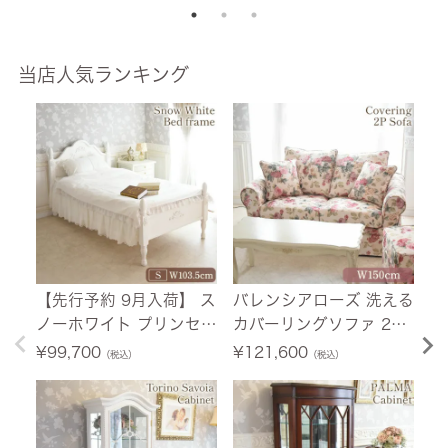
0cm 【送料無料/設置サ
165cm 【送料無料/設置
ービス付】
サービス付】
当店人気ランキング
【先行予約 9月入荷】 ス
バレンシアローズ 洗える
【
ノーホワイト プリンセス
カバーリングソファ 2人
荷
シングルベッド ホワイト
掛け(2P) 薔薇 幅150cm
ニ
¥
99,700
¥
121,600
¥
（税込）
（税込）
幅103.5cm 【送料無料/
【送料無料/設置サービ
ホ
設置サービス付】
ス付】
料
付