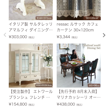
イタリア製 サルタレッリ
ressac ルサック カフェ
【
アマルフィ ダイニングテ
カーテン 30×120cm
ル
ーブル アイボリー 幅16
テ
¥
303,000
¥
3,344
¥
（税込）
（税込）
5cm 【送料無料】
イ
【
ス
【受注製作】 エトワール
【先行予約 8月末入荷】
グ
ブランシュ フレンチ デ
マリナカッシーリ オーバ
シ
ィスプレイキャビネット
ル ダイニングセット5P
ッ
¥
154,800
¥
438,000
¥
（税込）
（税込）
アイボリーホワイト 幅9
4人掛け 合皮グリーン 幅
ー