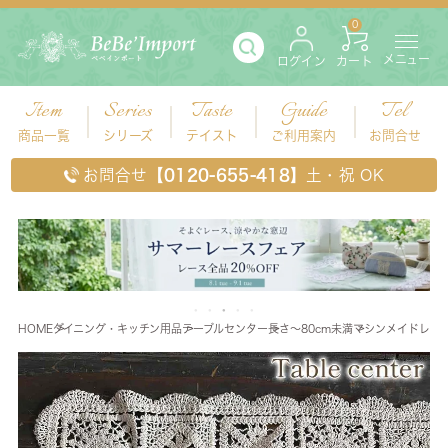
0
メニュー
ログイン
カート
Item
Series
Taste
Guide
Tel
商品一覧
シリーズ
テイスト
ご利用案内
お問合せ
お問合せ
【0120-655-418】
土・祝 OK
HOME
ダイニング・キッチン用品
テーブルセンター
長さ～80cm未満
マシンメイドレース 