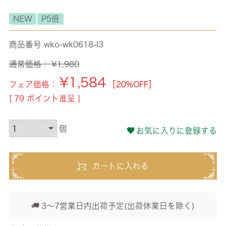
NEW
P5倍
商品番号
wko-wk0618-l3
通常価格：
¥
1,980
¥
1,584
フェア価格：
［20%OFF］
[
79
ポイント進呈 ]
お気に入りに登録する
カートに入れる
3～7営業日内出荷予定(出荷休業日を除く)