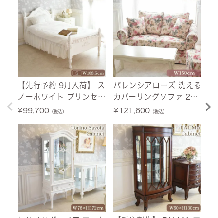
【先行予約 9月入荷】 ス
バレンシアローズ 洗える
【
ノーホワイト プリンセス
カバーリングソファ 2人
荷
シングルベッド ホワイト
掛け(2P) 薔薇 幅150cm
ニ
¥
99,700
¥
121,600
¥
（税込）
（税込）
幅103.5cm 【送料無料/
【送料無料/設置サービ
ホ
設置サービス付】
ス付】
料
付