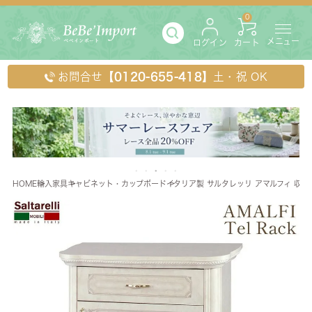
0
メニュー
ログイン
カート
お問合せ
【0120-655-418】
土・祝 OK
HOME
輸入家具
キャビネット・カップボード
イタリア製 サルタレッリ アマルフィ 収納