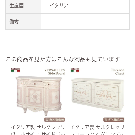
生産国
イタリア
備考
この商品を見た方はこんな商品も見ています
イタリア製 サルタレッリ
イタリア製 サルタレッリ
イ
ヴェルサイユ サイドボー
フローレンス グランデチ
ア