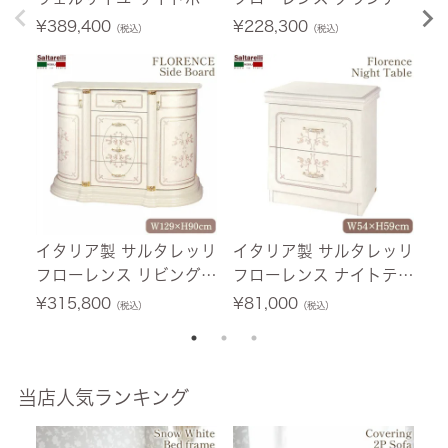
ド アイボリー 幅127cm
ェスト パールホワイト
ー
¥
389,400
¥
228,300
¥
（税込）
（税込）
【送料無料】
幅167cm 【送料無料】
c
イタリア製 サルタレッリ
イタリア製 サルタレッリ
イ
フローレンス リビングボ
フローレンス ナイトテー
ア
ード パールホワイト 幅1
ブル パールホワイト 幅5
ャ
¥
315,800
¥
81,000
¥
（税込）
（税込）
29cm 【送料無料】
4cm 【送料無料】 [Y]
幅
料
当店人気ランキング