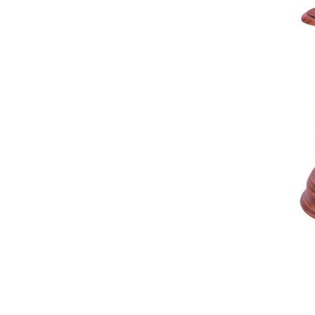
全てのジェニファーテイラー
猫脚家具
ヨーロピアン・ガーデン
ステラリボン
敷物・マット・ラグ・カーペット
時計
フレンチ家具
マリーテレーズ
ファッション雑貨
カフェカーテン
イタリア家具
ロワイヤル・クラシック
その他
ダイニング・キッチン用品
英国調家具
エトワールブランシュ
バス・トイレ・サニタリー用品
パリ・アパルトメント
アールヌーヴォー
フレンチ・カントリー
ホワイトプリンセス
フィレンツェ・クラシック