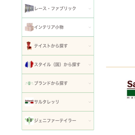
アート額
ガーデンファニチャー
セット
レース・ファブリック
ウォールデコレーション
プランター・鉢カバー
ティッシュボックスカバー・ダストボックス
インテリア小物
時計
ガーデン装飾・置物・オブジェ
ドイリー
ティッシュボックスカバー
テイストから探す
フラワースタンド・花台・コラム
テーブルセンター・ランナー
ダストボックス
ロココ調家具
スタイル（国）から探す
噴水
テーブルクロス
収納・ケース・ディスプレイ
姫系家具
イタリア
ポスト
ブランドから探す
カフェカーテン・カーテン
置物・オブジェ
白家具・ホワイトインテリア
フランス
傘立て
ロココ・アントワネット
クッション・シートクッション・ピロー・カバー
サルタレッリ
写真立て・フォトフレーム
ローズ・花柄家具
フランス近代
玄関エントランス家具
ロココ・プチトリアノン
ソファカバー・マルチカバー・ベッドカバー
全てのサルタレッリ
花瓶・フラワーベース
ジェニファーテイラー
マホガニー家具
イギリス
マット・敷物
スノーホワイト・プチロココ
コースター・ランチョンマット
アートフラワー・グリーン