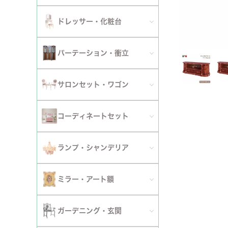
ダイニングチェア
セット
パーソナルチェア
幅～120cm
伸長式・エクステンションテーブル
セット
全てのデスク
ドレッサー・化粧台
幅151cm以上
ワゴン
ファブリックチェア
幅121～150cm
こたつ・こたつテーブル
セット
全てのドレッサー
2段
パーテーション・衝立
革・レザー・合皮チェア
幅151cm～
セット
スツール・収納スツール
3段
全てのパーテーション・衝立
スツール・収納スツール・ベンチ
サロンセット・ワゴン
セット
セット
4段
セット
セット
サロンセット
コーディネートセット
5段以上
サイドテーブル・カフェテーブル
全てのコーディネートセット
ランプ・シャンデリア
セット
サロンチェア
全てのランプ・シャンデリア
ミラー・アート額
ワゴン
ランプ
ミラー
ガーデニング・玄関
コンソールテーブル
シャンデリア・天井照明