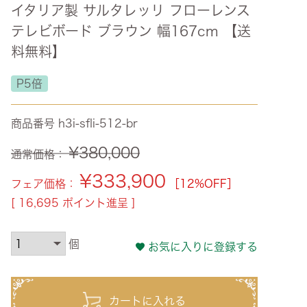
イタリア製 サルタレッリ フローレンス
ズ・オリジナル
テレビボード ブラウン 幅167cm 【送
ト
料無料】
その他収納
P5倍
商品番号
h3i-sfli-512-br
¥
380,000
通常価格：
¥
333,900
フェア価格：
［12%OFF］
[
16,695
ポイント進呈 ]
お気に入りに登録する
カートに入れる