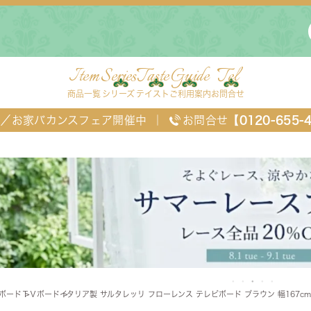
Item
Series
Taste
Guide
Tel
商品一覧
シリーズ
テイスト
ご利用案内
お問合せ
FF／お家バカンスフェア開催中
｜
お問合せ
【0120-655-
ングセット
デスク・ワゴン・スクリーン
ベッド
Vボード
ＴＶボード
イタリア製 サルタレッリ フローレンス テレビボード ブラウン 幅167c
チェスト
TEL