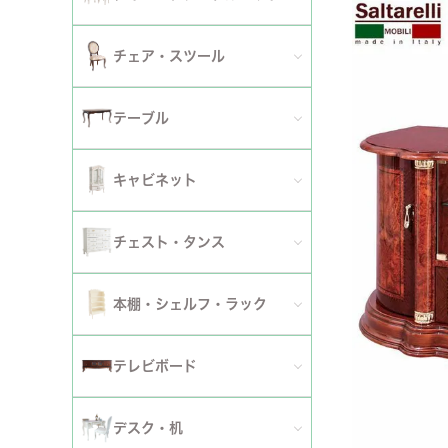
2人掛けソファ
チェア
セミシングルベッド
全てのダイニングテーブルセット
チェア・スツール
テーブ
3人掛けソファ
シングルベッド
2人用ダイニングテーブルセット
TVボ
全てのチェア
テーブル
カウチソファ
セミダブルベッド
4人用ダイニングテーブルセット
ダイニングチェア
全てのテーブル
オットマン・スツール
キャビネット
ダブルベッド
6人用ダイニングテーブルセット
アームチェア
ダイニングテーブル
ファブリックソファ
キャビネット・カップボード
ワイドダブルベッド
チェスト・タンス
伸長式テーブルセット
サロンチェア
ローテーブル・センターテーブル
革・レザー・合皮ソファ
サイドボード
クイーンベッド
全てのチェスト・タンス
ファブリックチェアセット
本棚・シェルフ・ラック
デスクチェア・オフィスチェア
サイドテーブル・カフェテーブル
洗えるカバーリングソファ
セット
キングベッド
幅～50cm
革・レザー・合皮チェアセット
全ての本棚・シェルフ・ラック
ロッキングチェア
テレビボード
コンソールテーブル
撥水加工ソファ
セット
幅51～90cm
ダイニングテーブル
ハンガーラック・ポールハンガー
リクライニングチェア
全てのテレビボード
丸テーブル・楕円テーブル
ローテーブル・センターテーブル
デスク・机
マットレス
幅91～150cm