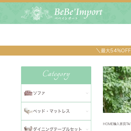
＼最大54%O
Category
ソファ
全てのソファ
ベッド・マットレス
ダイニ
1人掛けソファ
HOME
輸入家具
T
全てのベッド・マットレス
ソファ
ダイニングテーブルセット