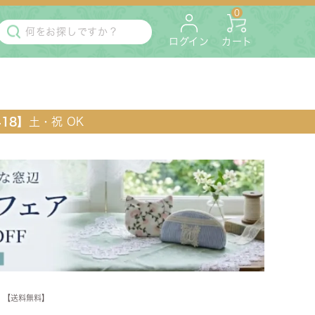
0
ログイン
カート
418】
土・祝 OK
・マットレス
ペット用
m 【送料無料】
ラック・コンソール・花台