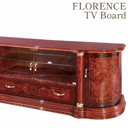
・スツール
本棚・ラック
シリー
ル
飾り棚・キャビネット
テイス
ード・サイドボード
ドレッサー
玄関・