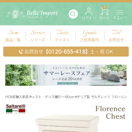
0
メニュー
ログイン
カート
Item
Series
Taste
Guide
Tel
商品一覧
シリーズ
テイスト
ご利用案内
お問合せ
お問合せ
【0120-655-418】
土・祝 OK
HOME
輸入家具
チェスト・タンス
幅51～90cm
イタリア製 サルタレッリ フローレンス 