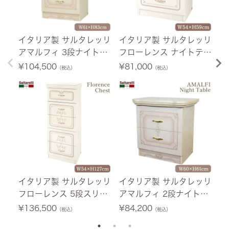
イタリア製 サルタレッリ
イタリア製 サルタレッリ
イ
アマルフィ 3段ナイトチ
フローレンス ナイトテー
ア
ェスト アイボリー 61cm
ブル パールホワイト 幅5
ブ
¥
104,500
¥
81,000
¥
（税込）
（税込）
【送料無料】
4cm 【送料無料】 [Y]
無
イタリア製 サルタレッリ
イタリア製 サルタレッリ
イ
フローレンス 5段スリム
アマルフィ 2段ナイトテ
ア
チェスト パールホワイト
ーブル アイボリー 幅60
ア
¥
136,500
¥
84,200
¥
（税込）
（税込）
幅54cm 【送料無料】
cm 【送料無料】 [Y]
料