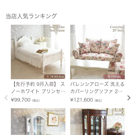
当店人気ランキング
【先行予約 9月入荷】 ス
バレンシアローズ 洗える
【
ノーホワイト プリンセス
カバーリングソファ 2人
荷
シングルベッド ホワイト
掛け(2P) 薔薇 幅150cm
ニ
¥
99,700
¥
121,600
¥
（税込）
（税込）
幅103.5cm 【送料無料/
【送料無料/設置サービ
ホ
設置サービス付】
ス付】
料
付