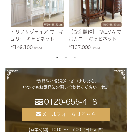
トリノサヴォイア マーキ
【受注製作】 PALMA マ
フ
ュリー キャビネット ホ
ホガニー キャビネット
テ
ワイト 幅76cm 【送料無
幅60cm 【送料無料/設
0
¥
149,100
¥
137,000
¥
（税込）
（税込）
料/設置サービス付】
置サービス付】
ー
ご質問やご相談がございましたら、
いつでもお気軽にお問い合わせくださいませ。
0120-655-418
メールフォームはこちら
【営業時間】10:00 ～ 17:00（日曜定休）