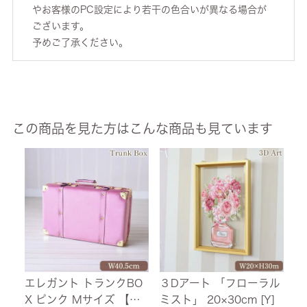
やお客様のPC設定により若干の色合いが異なる場合が
ございます。
予めご了承ください。
この商品を見た方はこんな商品も見ています
エレガント トランクBO
３Dアート 「フローラル
R
X ピンク Mサイズ 【送
ミスト」 20×30cm [Y]
ァ