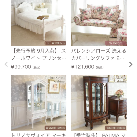
【先行予約 9月入荷】 ス
バレンシアローズ 洗える
【
ノーホワイト プリンセス
カバーリングソファ 2人
荷
シングルベッド ホワイト
掛け(2P) 薔薇 幅150cm
ニ
¥
99,700
¥
121,600
¥
（税込）
（税込）
幅103.5cm 【送料無料/
【送料無料/設置サービ
ホ
設置サービス付】
ス付】
料
付
トリノサヴォイア マーキ
【受注製作】 PALMA マ
フ