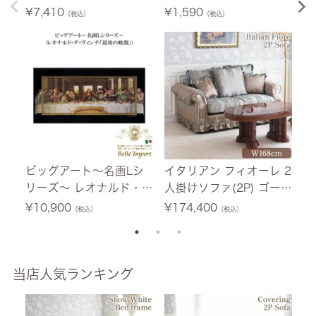
料無料】 [Y]
【
¥
7,410
¥
1,590
¥
（税込）
（税込）
ビッグアート～名画Lシ
イタリアン フィオーレ 2
【
リーズ～ レオナルド・
人掛けソファ(2P) ゴール
e
ダ・ヴィンチ「最後の晩
ド 幅168cm 【送料無
リ
¥
10,900
¥
174,400
¥
（税込）
（税込）
餐」 【送料無料】
料/設置サービス付】
ア
設
当店人気ランキング