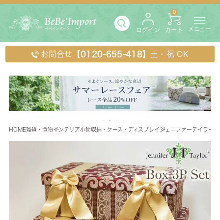
0
メニュー
ログイン
カート
お問合せ
【0120-655-418】
土・祝 OK
HOME
雑貨・置物
インテリア小物
収納・ケース・ディスプレイ
ジェニファーテイラー ボック