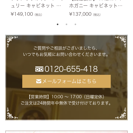
ュリー キャビネット ホ
ホガニー キャビネット
テ
ワイト 幅76cm 【送料無
幅60cm 【送料無料/設
0
¥
149,100
¥
137,000
¥
（税込）
（税込）
料/設置サービス付】
置サービス付】
ー
ご質問やご相談がございましたら、
いつでもお気軽にお問い合わせくださいませ。
0120-655-418
メールフォームはこちら
【営業時間】10:00 ～ 17:00（日曜定休）
ご注文は24時間年中無休で受け付けております。