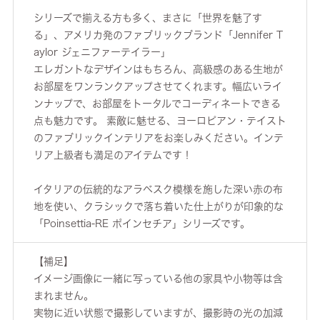
シリーズで揃える方も多く、まさに「世界を魅了す
る」、アメリカ発のファブリックブランド「Jennifer T
aylor ジェニファーテイラー」
エレガントなデザインはもちろん、高級感のある生地が
お部屋をワンランクアップさせてくれます。幅広いライ
ンナップで、お部屋をトータルでコーディネートできる
点も魅力です。 素敵に魅せる、ヨーロピアン・テイスト
のファブリックインテリアをお楽しみください。インテ
リア上級者も満足のアイテムです！
イタリアの伝統的なアラベスク模様を施した深い赤の布
地を使い、クラシックで落ち着いた仕上がりが印象的な
「Poinsettia-RE ポインセチア」シリーズです。
【補足】
イメージ画像に一緒に写っている他の家具や小物等は含
まれません。
実物に近い状態で撮影していますが、撮影時の光の加減