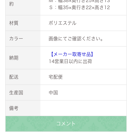
Ｍ：幅38×奥行き25×高さ13
約
Ｓ：幅35×奥行き22×高さ12
材質
ポリエステル
カラー
画像にてご確認ください。
【メーカー取寄せ品】
納期
14営業日以内に出荷
配送
宅配便
生産国
中国
備考
コメント