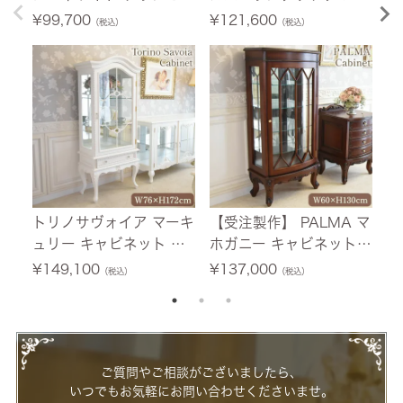
シングルベッド ホワイト
掛け(2P) 薔薇 幅150cm
ニ
¥
99,700
¥
121,600
¥
（税込）
（税込）
幅103.5cm 【送料無料/
【送料無料/設置サービ
ホ
設置サービス付】
ス付】
料
付
トリノサヴォイア マーキ
【受注製作】 PALMA マ
フ
ュリー キャビネット ホ
ホガニー キャビネット
テ
ワイト 幅76cm 【送料無
幅60cm 【送料無料/設
0
¥
149,100
¥
137,000
¥
（税込）
（税込）
料/設置サービス付】
置サービス付】
ー
ご質問やご相談がございましたら、
いつでもお気軽にお問い合わせくださいませ。