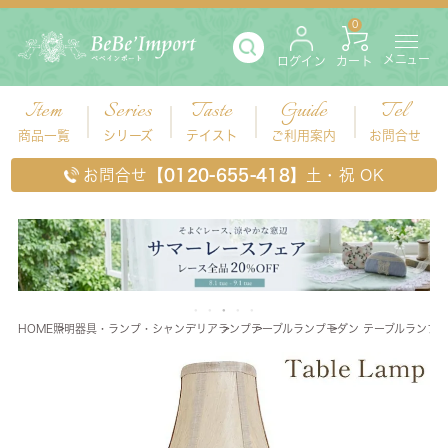
0
メニュー
ログイン
カート
Item
Series
Taste
Guide
Tel
商品一覧
シリーズ
テイスト
ご利用案内
お問合せ
お問合せ
【0120-655-418】
土・祝 OK
HOME
照明器具・ランプ・シャンデリア
ランプ
テーブルランプ
モダン テーブルランプ 