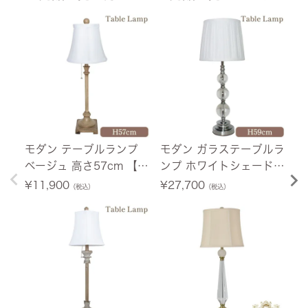
モダン テーブルランプ
モダン ガラステーブルラ
R
ベージュ 高さ57cm 【送
ンプ ホワイトシェード
ホ
料無料】
高さ59cm 【送料無料】
料
¥
11,900
¥
27,700
¥
（税込）
（税込）