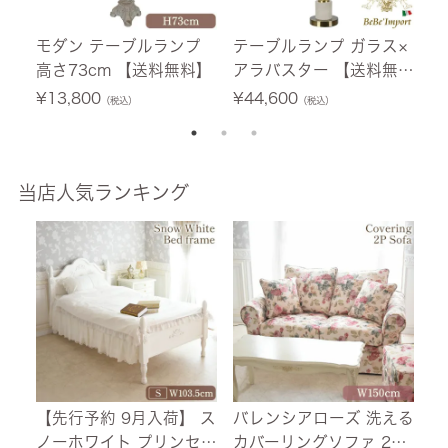
モダン テーブルランプ
テーブルランプ ガラス×
イ
高さ73cm 【送料無料】
アラバスター 【送料無
ラ
料】
ト
¥
13,800
¥
44,600
¥
（税込）
（税込）
U
当店人気ランキング
【先行予約 9月入荷】 ス
バレンシアローズ 洗える
【
ノーホワイト プリンセス
カバーリングソファ 2人
荷