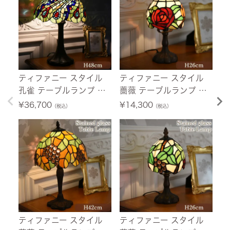
ティファニー スタイル
ティファニー スタイル
タ
孔雀 テーブルランプ 高
薔薇 テーブルランプ 高
ル
さ48cm 【送料無料】
さ26cm 【送料無料】
1
¥
36,700
¥
14,300
¥
（税込）
（税込）
料
ティファニー スタイル
ティファニー スタイル
タ