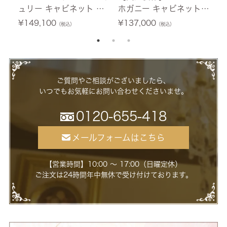
ュリー キャビネット ホ
ホガニー キャビネット
テ
ワイト 幅76cm 【送料無
幅60cm 【送料無料/設
0
¥
149,100
¥
137,000
¥
（税込）
（税込）
料/設置サービス付】
置サービス付】
ー
ご質問やご相談がございましたら、
いつでもお気軽にお問い合わせくださいませ。
0120-655-418
メールフォームはこちら
【営業時間】10:00 ～ 17:00（日曜定休）
ご注文は24時間年中無休で受け付けております。