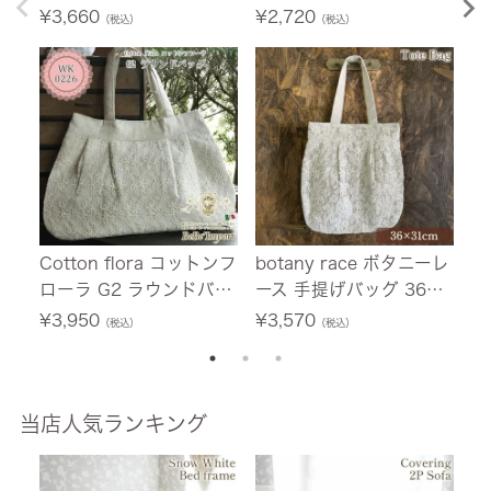
6×31cm
マルシェバッグ
枚
¥
3,660
¥
2,720
¥
（税込）
（税込）
Cotton flora コットンフ
botany race ボタニーレ
【
ローラ G2 ラウンドバッ
ース 手提げバッグ 36×3
t
グ
1cm
ー
¥
3,950
¥
3,570
¥
（税込）
（税込）
セ
c
ロ
レ
当店人気ランキング
レ
デ