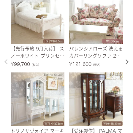
M
【先行予約 9月入荷】 ス
バレンシアローズ 洗える
【
ノーホワイト プリンセス
カバーリングソファ 2人
荷
シングルベッド ホワイト
掛け(2P) 薔薇 幅150cm
ニ
¥
99,700
¥
121,600
¥
（税込）
（税込）
幅103.5cm 【送料無料/
【送料無料/設置サービ
ホ
設置サービス付】
ス付】
料
付
トリノサヴォイア マーキ
【受注製作】 PALMA マ
フ