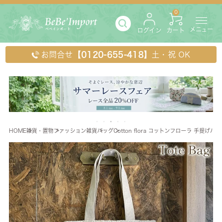
0
メニュー
ログイン
カート
お問合せ
【0120-655-418】
土・祝 OK
HOME
雑貨・置物
ファッション雑貨
バッグ
Cotton flora コットンフローラ 手提げバッ