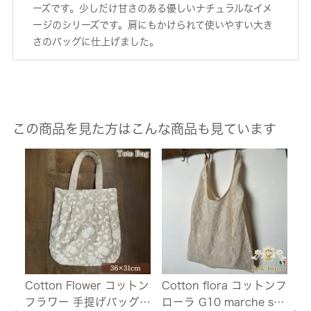
ーズです。少しだけ甘さのある優しいナチュラルなイメ
ージのシリーズです。肩にもかけられて使いやすい大き
さのバッグに仕上げました。
この商品を見た方はこんな商品も見ています
Cotton Flower コットン
Cotton flora コットンフ
C
フラワー 手提げバッグ 3
ローラ G10 marche sac
ロ