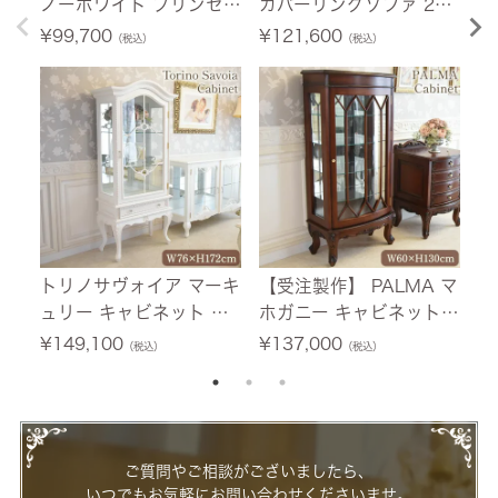
ノーホワイト プリンセス
カバーリングソファ 2人
荷
シングルベッド ホワイト
掛け(2P) 薔薇 幅150cm
ニ
¥
99,700
¥
121,600
¥
（税込）
（税込）
幅103.5cm 【送料無料/
【送料無料/設置サービ
ホ
設置サービス付】
ス付】
料
付
トリノサヴォイア マーキ
【受注製作】 PALMA マ
フ
ュリー キャビネット ホ
ホガニー キャビネット
テ
ワイト 幅76cm 【送料無
幅60cm 【送料無料/設
0
¥
149,100
¥
137,000
¥
（税込）
（税込）
料/設置サービス付】
置サービス付】
ー
ご質問やご相談がございましたら、
いつでもお気軽にお問い合わせくださいませ。