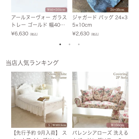
アールヌーヴォー ガラス
ジャガード バッグ 24×3
ma
トレー ゴールド 幅40cm
5×10cm
ベ
【送料無料】 [Y]
バ
¥
6,630
¥
2,630
¥
（税込）
（税込）
当店人気ランキング
【先行予約 9月入荷】 ス
バレンシアローズ 洗える
【