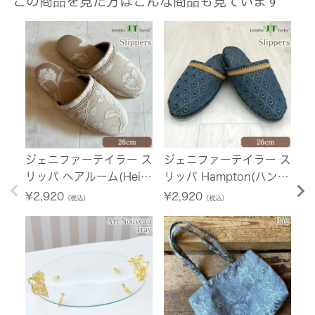
この商品を見た方はこんな商品も見ています
ジェニファーテイラー ス
ジェニファーテイラー ス
イ
リッパ ヘアルーム(Heirl
リッパ Hampton(ハンプ
セ
oom) 26cm
トン) 26cm
¥
2,920
¥
2,920
¥
（税込）
（税込）