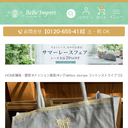
0
メニュー
ログイン
カート
お問合せ
【0120-655-418】
土・祝 OK
HOME
雑貨・置物
ファッション雑貨
バッグ
cotton storipe コットンストライプ G