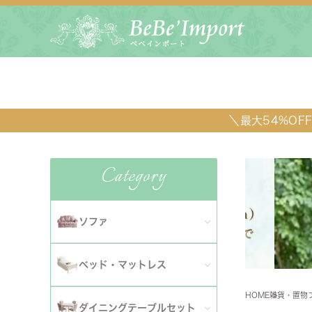
＼最大54%O
Category
ソファ
全てのソファ
ベッド・マットレス
ダイニ
1人掛けソファ
HOME
雑貨・置物
全てのベッド・マットレス
ソファ
ダイニングテーブルセット