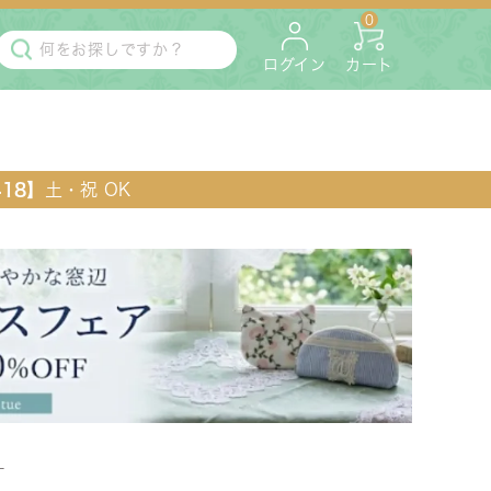
0
ログイン
カート
418】
土・祝 OK
・マットレス
ペット用
L
ラック・コンソール・花台