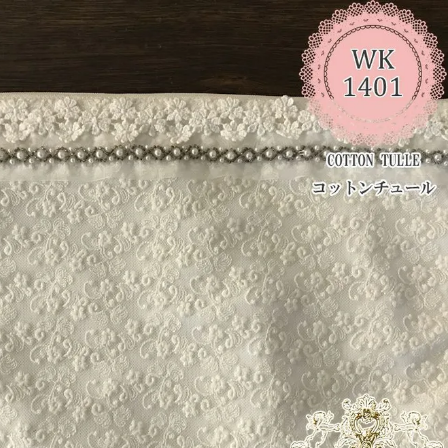
・スツール
本棚・ラック
シリー
ル
飾り棚・キャビネット
テイス
ード・サイドボード
ドレッサー
玄関・