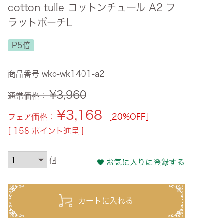
cotton tulle コットンチュール A2 フ
ズ・オリジナル
ラットポーチL
ト
P5倍
その他収納
商品番号
wko-wk1401-a2
¥
3,960
通常価格：
¥
3,168
フェア価格：
［20%OFF］
[
158
ポイント進呈 ]
お気に入りに登録する
カートに入れる