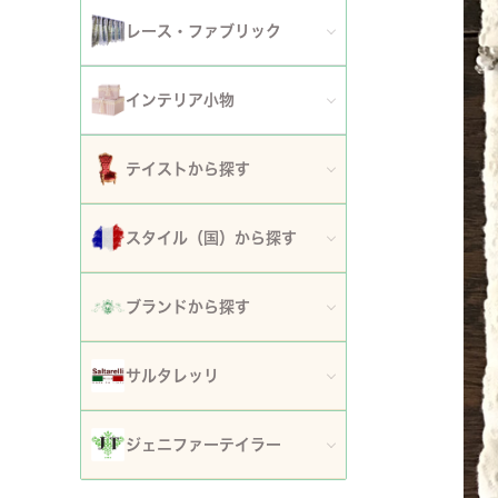
アート額
ガーデンファニチャー
セット
レース・ファブリック
ウォールデコレーション
プランター・鉢カバー
ティッシュボックスカバー・ダストボックス
インテリア小物
時計
ガーデン装飾・置物・オブジェ
ドイリー
ティッシュボックスカバー
テイストから探す
フラワースタンド・花台・コラム
テーブルセンター・ランナー
ダストボックス
ロココ調家具
スタイル（国）から探す
噴水
テーブルクロス
収納・ケース・ディスプレイ
姫系家具
イタリア
ポスト
ブランドから探す
カフェカーテン・カーテン
置物・オブジェ
白家具・ホワイトインテリア
フランス
傘立て
ロココ・アントワネット
クッション・シートクッション・ピロー・カバー
サルタレッリ
写真立て・フォトフレーム
ローズ・花柄家具
フランス近代
玄関エントランス家具
ロココ・プチトリアノン
ソファカバー・マルチカバー・ベッドカバー
全てのサルタレッリ
花瓶・フラワーベース
ジェニファーテイラー
マホガニー家具
イギリス
マット・敷物
スノーホワイト・プチロココ
コースター・ランチョンマット
アートフラワー・グリーン