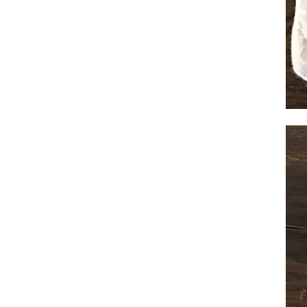
全てのジェニファーテイラー
猫脚家具
ヨーロピアン・ガーデン
ステラリボン
敷物・マット・ラグ・カーペット
時計
フレンチ家具
マリーテレーズ
ファッション雑貨
カフェカーテン
イタリア家具
ロワイヤル・クラシック
その他
ダイニング・キッチン用品
英国調家具
エトワールブランシュ
バス・トイレ・サニタリー用品
パリ・アパルトメント
アールヌーヴォー
フレンチ・カントリー
ホワイトプリンセス
フィレンツェ・クラシック