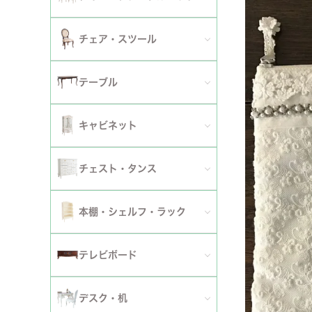
2人掛けソファ
チェア
セミシングルベッド
全てのダイニングテーブルセット
チェア・スツール
テーブ
3人掛けソファ
シングルベッド
2人用ダイニングテーブルセット
TVボ
全てのチェア
テーブル
カウチソファ
セミダブルベッド
4人用ダイニングテーブルセット
ダイニングチェア
全てのテーブル
オットマン・スツール
キャビネット
ダブルベッド
6人用ダイニングテーブルセット
アームチェア
ダイニングテーブル
ファブリックソファ
キャビネット・カップボード
ワイドダブルベッド
チェスト・タンス
伸長式テーブルセット
サロンチェア
ローテーブル・センターテーブル
革・レザー・合皮ソファ
サイドボード
クイーンベッド
全てのチェスト・タンス
ファブリックチェアセット
本棚・シェルフ・ラック
デスクチェア・オフィスチェア
サイドテーブル・カフェテーブル
洗えるカバーリングソファ
セット
キングベッド
幅～50cm
革・レザー・合皮チェアセット
全ての本棚・シェルフ・ラック
ロッキングチェア
テレビボード
コンソールテーブル
撥水加工ソファ
セット
幅51～90cm
ダイニングテーブル
ハンガーラック・ポールハンガー
リクライニングチェア
全てのテレビボード
丸テーブル・楕円テーブル
ローテーブル・センターテーブル
デスク・机
マットレス
幅91～150cm