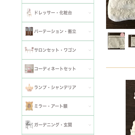
ダイニングチェア
セット
パーソナルチェア
幅～120cm
伸長式・エクステンションテーブル
セット
全てのデスク
ドレッサー・化粧台
幅151cm以上
ワゴン
ファブリックチェア
幅121～150cm
こたつ・こたつテーブル
セット
全てのドレッサー
2段
パーテーション・衝立
革・レザー・合皮チェア
幅151cm～
セット
スツール・収納スツール
3段
全てのパーテーション・衝立
スツール・収納スツール・ベンチ
サロンセット・ワゴン
セット
セット
4段
セット
セット
サロンセット
コーディネートセット
5段以上
サイドテーブル・カフェテーブル
全てのコーディネートセット
ランプ・シャンデリア
セット
サロンチェア
全てのランプ・シャンデリア
ミラー・アート額
ワゴン
ランプ
ミラー
ガーデニング・玄関
コンソールテーブル
シャンデリア・天井照明