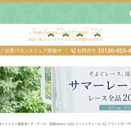
Item
Series
Taste
Guide
Tel
商品一覧
シリーズ
テイスト
ご利用案内
お問合せ
FF／お家バカンスフェア開催中
｜
お問合せ
【0120-655-
ングセット
デスク・ワゴン・スクリーン
ベッド
ファッション雑貨
ポーチ・ケース・収納
cotton tulle コットンチュール A2 フラットポーチ
チェスト
TEL