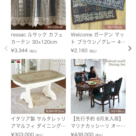
ressac ルサック カフェ
Welcome ガーデン マッ
ジ
カーテン 30×120cm
ト ブラウン／グレー 45
ー
×75cm
グ
¥
3,344
¥
2,160
¥
（税込）
（税込）
イタリア製 サルタレッリ
【先行予約 8月末入荷】
グ
アマルフィ ダイニングテ
マリナカッシーリ オーバ
シ
ーブル アイボリー 幅16
ル ダイニングセット5P
ッ
¥
303,000
¥
438,000
¥
（税込）
（税込）