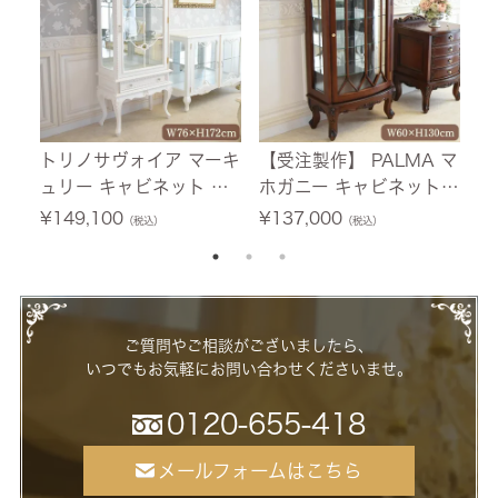
トリノサヴォイア マーキ
【受注製作】 PALMA マ
フ
ュリー キャビネット ホ
ホガニー キャビネット
テ
ワイト 幅76cm 【送料無
幅60cm 【送料無料/設
0
¥
149,100
¥
137,000
¥
（税込）
（税込）
料/設置サービス付】
置サービス付】
ー
ご質問やご相談がございましたら、
いつでもお気軽にお問い合わせくださいませ。
0120-655-418
メールフォームはこちら