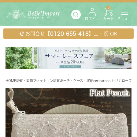
0
メニュー
ログイン
カート
お問合せ
【0120-655-418】
土・祝 OK
HOME
雑貨・置物
ファッション雑貨
ポーチ・ケース・収納
cericarose セリカローズ