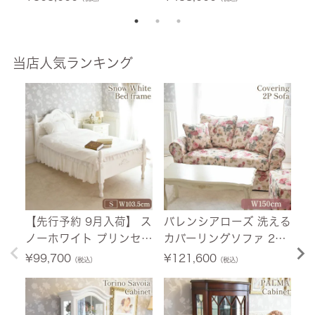
5cm 【送料無料】
4人掛け 合皮グリーン 幅
ー
165cm 【送料無料/設置
サービス付】
当店人気ランキング
【先行予約 9月入荷】 ス
バレンシアローズ 洗える
【
ノーホワイト プリンセス
カバーリングソファ 2人
荷
シングルベッド ホワイト
掛け(2P) 薔薇 幅150cm
ニ
¥
99,700
¥
121,600
¥
（税込）
（税込）
幅103.5cm 【送料無料/
【送料無料/設置サービ
ホ
設置サービス付】
ス付】
料
付