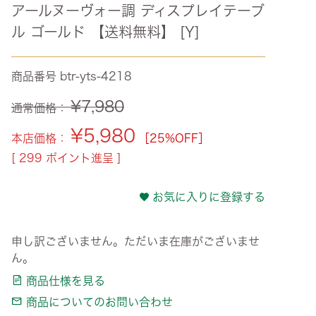
アールヌーヴォー調 ディスプレイテーブ
ズ・オリジナル
ル ゴールド 【送料無料】 [Y]
ト
その他収納
商品番号
btr-yts-4218
¥
7,980
通常価格：
¥
5,980
本店価格：
［25%OFF］
[
299
ポイント進呈 ]
お気に入りに登録する
申し訳ございません。ただいま在庫がございませ
ん。
商品仕様を見る
商品についてのお問い合わせ