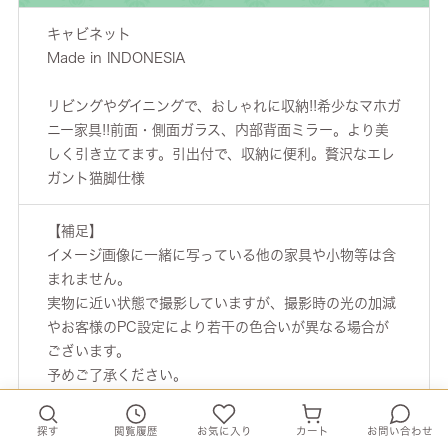
キャビネット
Made in INDONESIA
リビングやダイニングで、おしゃれに収納!!希少なマホガ
ニー家具!!前面・側面ガラス、内部背面ミラー。より美
しく引き立てます。引出付で、収納に便利。贅沢なエレ
ガント猫脚仕様
【補足】
イメージ画像に一緒に写っている他の家具や小物等は含
まれません。
実物に近い状態で撮影していますが、撮影時の光の加減
やお客様のPC設定により若干の色合いが異なる場合が
ございます。
予めご了承ください。
商品詳細
探す
閲覧履歴
お気に入り
カート
お問い合わせ