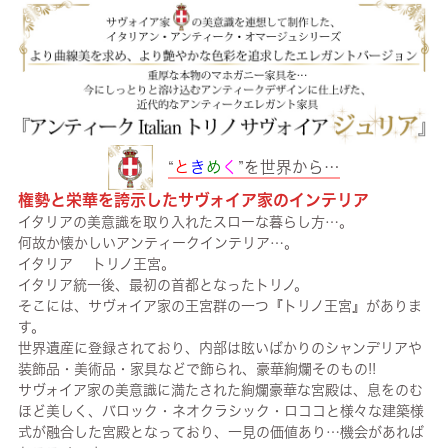
“
と
き
め
く
”を世界から…
権勢と栄華を誇示したサヴォイア家のインテリア
イタリアの美意識を取り入れたスローな暮らし方…。
何故か懐かしいアンティークインテリア…。
イタリア トリノ王宮。
イタリア統一後、最初の首都となったトリノ。
そこには、サヴォイア家の王宮群の一つ『トリノ王宮』がありま
す。
世界遺産に登録されており、内部は眩いばかりのシャンデリアや
装飾品・美術品・家具などで飾られ、豪華絢爛そのもの!!
サヴォイア家の美意識に満たされた絢爛豪華な宮殿は、息をのむ
ほど美しく、バロック・ネオクラシック・ロココと様々な建築様
式が融合した宮殿となっており、一見の価値あり…機会があれば